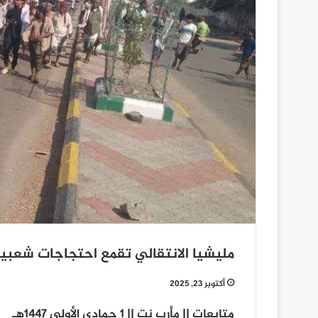
مليشيا الانتقالي تقمع احتجاجات شعب
أكتوبر 23, 2025
متابعات || مأرب نت || 1 جمادى الأولى 1447هـ