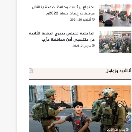
اجتماع برئاسة محافظ صعدة يناقش
موجهات إعداد خطة 2022م
أكتوبر 26, 2021
الداخلية تحتفي بتخرج الدفعة الثانية
من منتسبي أمن محافظة مأرب
مارس 2, 2021
أناشيد وزوامل
العدو
الداخلية
الإسرائيلي
المصرية
اعتقل
تعلن
543
إحباط
طفلا
‘مخطط
فلسطينيا
كبير’
خلال
للإخوان
يناير 31, 2021
يوليو 23, 2020
2020
المسلمين