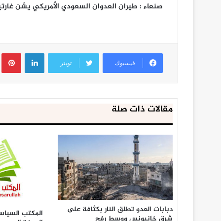
صنعاء : طيران العدوان السعودي الأمريكي يشن غارت
لينكدإن
ب
فيسبوك
تويتر
مقالات ذات صلة
دبابات العدو تطلق النار بكثافة على
المكتب السياسي
شرق خانيونس ووسط رفح