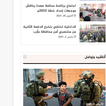
اجتماع برئاسة محافظ صعدة يناقش
موجهات إعداد خطة 2022م
أكتوبر 26, 2021
الداخلية تحتفي بتخرج الدفعة الثانية
من منتسبي أمن محافظة مأرب
مارس 2, 2021
أناشيد وزوامل
العدو
الداخلية
الإسرائيلي
المصرية
اعتقل
تعلن
543
إحباط
طفلا
‘مخطط
فلسطينيا
كبير’
خلال
للإخوان
يناير 31, 2021
يوليو 23, 2020
2020
المسلمين