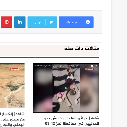
لينكدإن
ب
فيسبوك
تويتر
مقالات ذات صلة
شاهد| إنكسار ل
شاهد| جرائم القاعدة وداعش بحق
من ميدي على أ
المدنيين في محافظة تعز 12-03-
اليمني واللجان الشعبي