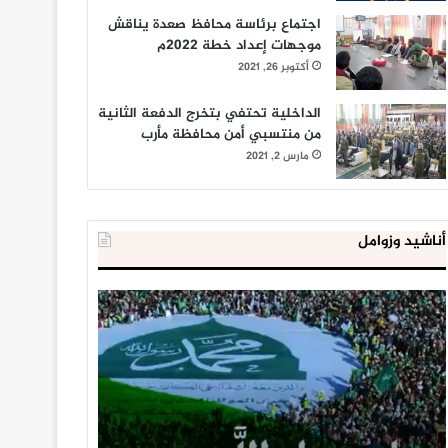
اجتماع برئاسة محافظ صعدة يناقش
موجهات إعداد خطة 2022م
أكتوبر 26, 2021
الداخلية تحتفي بتخرج الدفعة الثانية
من منتسبي أمن محافظة مأرب
مارس 2, 2021
أناشيد وزوامل
العدو
الداخلية
الإسرائيلي
المصرية
اعتقل
تعلن
543
إحباط
طفلا
‘مخطط
فلسطينيا
كبير’
خلال
للإخوان
يناير 31, 2021
يوليو 23, 2020
2020
المسلمين