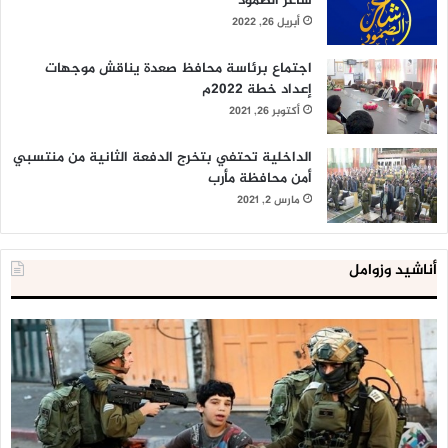
شاعر الصمود”
أبريل 26, 2022
اجتماع برئاسة محافظ صعدة يناقش موجهات
إعداد خطة 2022م
أكتوبر 26, 2021
الداخلية تحتفي بتخرج الدفعة الثانية من منتسبي
أمن محافظة مأرب
مارس 2, 2021
أناشيد وزوامل
العدو
الد
الإسرائيلي
ال
اعتقل
تع
543
إح
طفلا
‘م
فلسطينيا
كبي