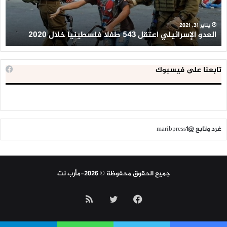
خلال
للإ
2020
ال
ا
يناير 31, 2021
العدو الإسرائيلي اعتقل 543 طفلا فلسطينيا خلال 2020
ا
تابعنا على فيسبوك
غرد وتابع @maribpress1
جميع الحقوق محفوظة © 2026-مأرب نت
فيسبوك
تويتر
ملخص
الموقع