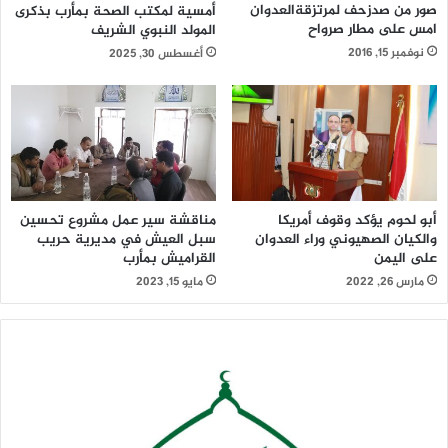
صور من صدزحف لمرتزقةالعدوان
أمسية لمكتب الصحة بمأرب بذكرى
امس على مطار صرواح
المولد النبوي الشريف
نوفمبر 15, 2016
أغسطس 30, 2025
أبو لحوم يؤكد وقوف أمريكا
مناقشة سير عمل مشروع تحسين
والكيان الصهيوني وراء العدوان
سبل العيش في مديرية حريب
على اليمن
القراميش بمأرب
مارس 26, 2022
مايو 15, 2023