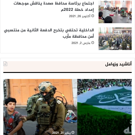
اجتماع برئاسة محافظ صعدة يناقش موجهات
إعداد خطة 2022م
أكتوبر 26, 2021
الداخلية تحتفي بتخرج الدفعة الثانية من منتسبي
أمن محافظة مأرب
مارس 2, 2021
أناشيد وزوامل
العدو
الد
الإسرائيلي
ال
اعتقل
تع
543
إح
طفلا
‘م
فلسطينيا
كبي
خلال
للإ
2020
ال
ا
يناير 31, 2021