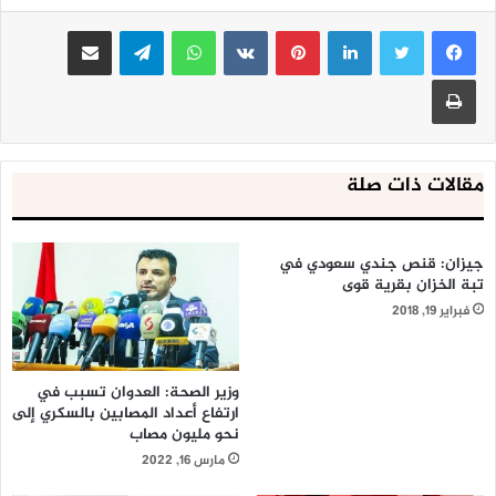
لينكدإن
بينتيريست
واتساب
تيلقرام
مشاركة عبر البريد
طباعة
مقالات ذات صلة
جيزان: قنص جندي سعودي في
تبة الخزان بقرية قوى
فبراير 19, 2018
وزير الصحة: العدوان تسبب في
ارتفاع أعداد المصابين بالسكري إلى
نحو مليون مصاب
مارس 16, 2022