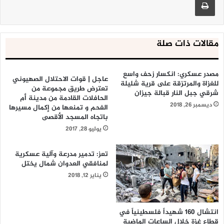
مقالات ذات صلة
مصدر عسكري: انكسار زحف واسع
عاجل | قوات الاحتلال الصهيوني
للغزاة والمرتزقة على قرية شليلة
تعترض طريق مجموعة من
شرقي جبل النار قبالة جيزان
الحافلات القادمة من مدينة أم
ديسمبر 26, 2018
الفحم و تمنعها من إكمال مسيرها
باتجاه المسجد الأقصى
يوليو 28, 2017
تعز: تدمير مدرعة وآلية عسكرية
لمنافقي العدوان شمال يختل
يناير 12, 2018
انتشال 160 شهيداً فلسطينياً في
قطاع غزة خلال الساعات الماضية