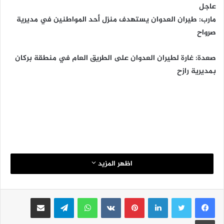
عاجل
مارب: طيران العدوان يستهدف منزل أحد المواطنين في مديرية
صرواح
صعدة: غارة لطيران العدوان على الطريق العام في منطقة بركان
بمديرية رازح
اظهر المزيد
لينكدإن
بينتيريست
واتساب
تيلقرام
مشاركة عبر البريد
طباعة