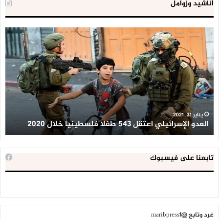
أناشيد وزوامل
العدو
الد
الإسرائيلي
ال
اعتقل
تع
543
إح
طفلا
‘م
فلسطينيا
كبي
خلال
للإ
2020
ال
ا
يناير 31, 2021
العدو الإسرائيلي اعتقل 543 طفلا فلسطينيا خلال 2020
ا
تابعنا على فيسبوك
غرد وتابع @maribpress1