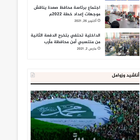
اجتماع برئاسة محافظ صعدة يناقش
موجهات إعداد خطة 2022م
أكتوبر 26, 2021
الداخلية تحتفي بتخرج الدفعة الثانية
من منتسبي أمن محافظة مأرب
مارس 2, 2021
أناشيد وزوامل
العدو
الداخلية
الإسرائيلي
المصرية
اعتقل
تعلن
543
إحباط
طفلا
‘مخطط
فلسطينيا
كبير’
خلال
للإخوان
يناير 31, 2021
يوليو 23, 2020
2020
المسلمين