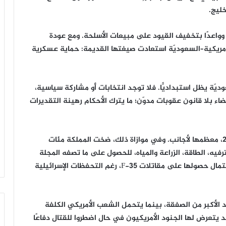
خليج.
 النفط، وواعدًا بتخفيف القيود على مبيعات الأسلحة. ومع عودة
الأمريكية–السعوديّة استعادت صيغتها القديمة: حماية عسكرية
ة يظل استبداديًّا. فلا توجد انتخابات أَو مشاركة سياسية،
اء بلا قانون عقوبات مدوّن؛ ما يترك الأحكام رهينة التقديرات
وتشير المجلة إلى تسجيل 322 عملية إعدام في 2025، معظمها لأجانب. وفي موازاة ذلك، ضخت المملكة مئات
فيه، الطاقة، الزراعة والمياه، للحصول على ما تصفه المجلة
بـ”الضمانة الذهبية”: التزام أمريكي بالدفاع عنها، واحتمال حصولها على مقاتلات F-35، رغم التحفظات الإسرائيلية
 الأكبر من الصفقة، بينما يتحمل الشعب الأمريكي الكلفة
 يتعرض لها الجنود الأمريكيون في حال اضطروا للقتال دفاعًا