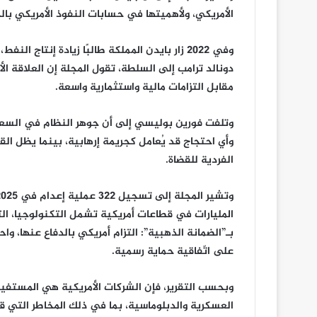
الأمريكي، ولأهميتها في حسابات النفوذ الأمريكي بال
وفي 2022 زار بايدن المملكة طالبًا زيادة إنتاج
دونالد ترامب إلى السلطة، تقول المجلة إن العلاقة 
مقابل التزامات مالية واستثمارية واسعة.
وتلفت فورين بوليسي إلى أن جوهر النظام في السعوديّ
وأي احتجاج قد يُعامل كجريمة إرهابية، بينما يظل القض
الفردية للقضاة.
المليارات في قطاعات أمريكية تشمل التكنولوجيا، التر
على اتّفاقية حماية رسمية.
وبحسب التقرير، فإن الشركات الأمريكية هي المستفيد
العسكرية والدبلوماسية، بما في ذلك المخاطر التي قد