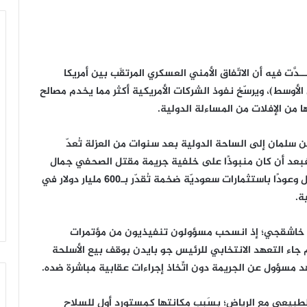
ــدَّت فيه أن الاتّفاق الأمني العسكري المرتقَب بين أمريكا
لأوسط)، ويرسّخ نفوذ الشركات الأمريكية أكثر مما يخدم مصالح
ا من الإفلات من المساءلة الدولية.
ن سلمان إلى الساحة الدولية بعد سنوات من العزلة تُعدّ
. فبعد أن كان منبوذًا على خلفية جريمة مقتل الصحفي جمال
خاشقجي عام 2018، عاد اليوم إلى واشنطن وهو يحمل وعودًا باستثمارات سعوديّة ضخمة تُقدّر بـ600 مليار دولار في
ة.
ل خاشقجي؛ إذ انسحب مسؤولون تنفيذيون من مؤتمرات
دارة ترامب عقوبات على 17 شخصًا، ثم جاء التعهد الانتخابي للرئيس جو بايدن بوقف بيع الأسلحة
لطبيعي مع الرياض؛ بسَببِ مكانتها كمستورد أول للسلاح