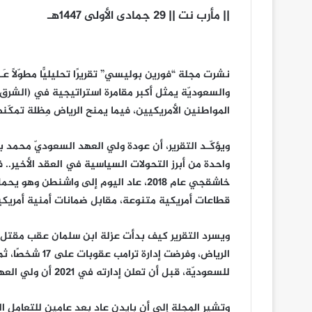
|| مأرب نت || 29 جمادى الأولى 1447هـ
نشرت مجلة “فورين بوليسي” تقريرًا تحليليًّا مطوّلًا عَـ
والسعوديّة يمثل أكبر مقامرة استراتيجية في (الشرق ا
المواطنين الأمريكيين، فيما يمنح الرياض مِظلة تمكّنه
ويؤكّـد التقرير، أن عودة ولي العهد السعوديّ محمد ب
واحدة من أبرز التحولات السياسية في العقد الأخير.
قطاعات أمريكية متنوعة، مقابل ضمانات أمنية أمريكي
ويسرد التقرير كيف بدأت عزلة ابن سلمان عقب مقت
الرياض، وفرضت إ
للسعوديّة، قبل أن تعلن إدارته في 2021 أن ولي العهد مسؤول عن الجريمة دون اتِّخاذ إجراءات عقابية مباشرة ضده.
وتشير المجلة إلى أن بايدن عاد بعد عامين للتعامل ا