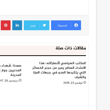
لينكدإن
ب
فيسبوك
تويتر
مقالات ذات صلة
المكتب السياسي لأنصارالله: هذا
صعدة: شهداء و
الاعتداء السافر يعبر عن حجم الخسائر
المدنيين جوار
التي يتكبدها العدو في جبهات العزة
المدينة
والشرف
ديسمبر 20, 2017
نوفمبر 23, 2018