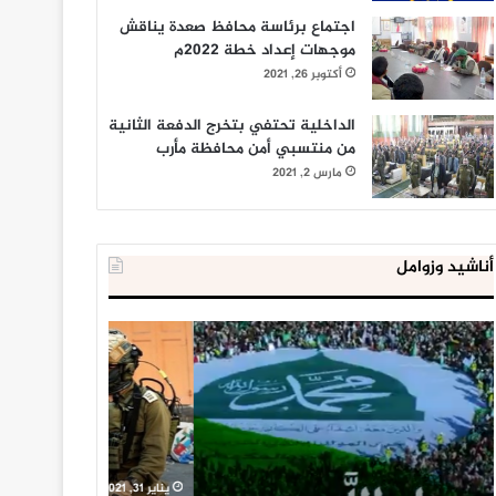
اجتماع برئاسة محافظ صعدة يناقش
موجهات إعداد خطة 2022م
أكتوبر 26, 2021
الداخلية تحتفي بتخرج الدفعة الثانية
من منتسبي أمن محافظة مأرب
مارس 2, 2021
أناشيد وزوامل
العدو
الداخلية
الإسرائيلي
المصرية
اعتقل
تعلن
543
إحباط
طفلا
‘مخطط
فلسطينيا
كبير’
خلال
للإخوان
يناير 31, 2021
يوليو 23, 2020
2020
المسلمين