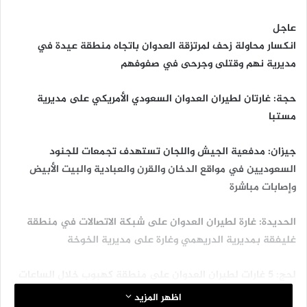
عاجل
انكسار محاولة زحف لمرتزقة العدوان باتجاه منطقة عيدة في
مديرية نهم وقتلى وجرحى في صفوفهم
حجة: غارتان لطيران العدوان السعودي الأمريكي على مديرية
مستبا
جيزان: مدفعية الجيش واللجان تستهدف تجمعات للجنود
السعوديين في مواقع الدخان والقرن والعبادية والبيت الأبيض
وإصابات مباشرة
الحديدة: غارة لطيران العدوان على شبكة الاتصالات في منطقة
غليفقة بمديرية الدريهمي وغارة على مديرية الخوخة
لحج: 5 غارات لطيران العدوان على منطقة كهبوب خلال الساعات
الماضية
اظهر المزيد