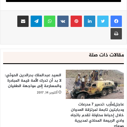
صعدة: 3 غارات لطيران العدوان على منطقة الصبة بمديرية الظاهر
لينكدإن
بينتيريست
واتساب
تيلقرام
مشاركة عبر البريد
طباعة
مقالات ذات صلة
السيد عبدالملك بدرالدين الحوثي:
لا بد أن تدرك الأمة قيمة المبادرة
والمسارعة إلى مواجهة الطغيان
أكتوبر 14, 2017
عاجل|مأرب :تدمير 7 مدرعات
ودبابتين تابعة لمرتزقة العدوان
خلال إحباط محاولة تقدم باتجاه
وادي الربيعة المحاذي لمديرية
صرواح