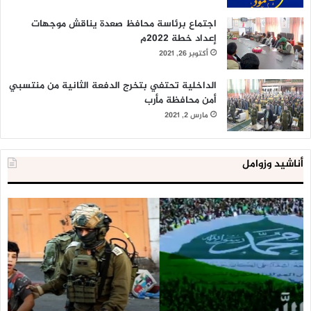
اجتماع برئاسة محافظ صعدة يناقش موجهات
إعداد خطة 2022م
أكتوبر 26, 2021
الداخلية تحتفي بتخرج الدفعة الثانية من منتسبي
أمن محافظة مأرب
مارس 2, 2021
أناشيد وزوامل
العدو
الد
الإسرائيلي
ال
اعتقل
تع
543
إح
طفلا
‘م
فلسطينيا
كبي
خلال
للإ
2020
ال