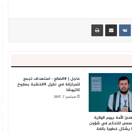
ينتيريست
مشاركة عبر البريد
طباعة
عاجل | #الضالع : استهداف تجمع
للمرتزقة في نقيل #الخشبة بصاروخ
كاتيوشا
سبتمبر 7, 2017
نئ الأمة بيوم الولاية
 تسعى للتحكم في شؤون
 يشكل خطورة بالغة