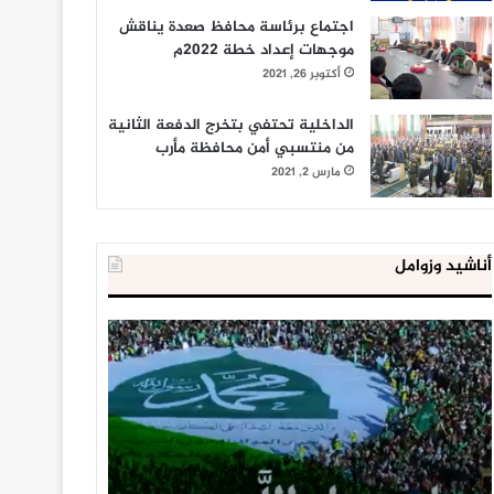
اجتماع برئاسة محافظ صعدة يناقش
موجهات إعداد خطة 2022م
أكتوبر 26, 2021
الداخلية تحتفي بتخرج الدفعة الثانية
من منتسبي أمن محافظة مأرب
مارس 2, 2021
أناشيد وزوامل
العدو
الداخلية
الإسرائيلي
المصرية
اعتقل
تعلن
543
إحباط
طفلا
‘مخطط
فلسطينيا
كبير’
خلال
للإخوان
يناير 31, 2021
يوليو 23, 2020
2020
المسلمين