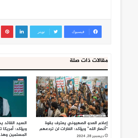
لينكدإن
ب
فيسبوك
تويتر
مقالات ذات صلة
إعلام العدو الصهيوني يعترف بقوة
السيد القائد يه
“أنصار الله” ويؤكد: الغارات لن تردعهم
ويؤكد: أمريكا
المسلمين وهذا
ديسمبر 28, 2024