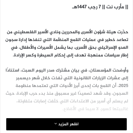
|| مأرب نت || 7 رجب 1447هـ
حذّرت هيئة شؤون الأسرى والمحررين ونادي الأسير الفلسطيني من
تصاعد خطير في عمليات القمع المنظّمة التي تنفذها إدارة سجون
العدو الإسرائيلي بحق الأسرى، بما يشمل الأسيرات والأطفال، في
إطار سياسات ممنهجة تهدف إلى إحكام السيطرة وكسر الإرادة.
وأوضحت المؤسستان، في بيان مشترك صدر اليوم السبت، استنادًا
إلى عشرات الزيارات القانونية التي نُفذت خلال شهر ديسمبر
2025، أن القمع بات إحدى أبرز الأدوات التي تعتمدها منظومة
السجون، وقد شهد تصعيدًا غير مسبوق منذ بدء حرب الإبادة، حيث
لم يسلم أي أسير من الاعتداءات التي خلّفت إصابات متفاوتة،
غالبيتها كسور، لا سيما في الأضلاع.
وكشف البيان أن الطواقم القانونية وثّقت خلال الشهر ذاته إفادات
اظهر المزيد
عديدة حول عمليات اقتحام واعتداء ممنهجة، طالت الأسرى عمومًا،