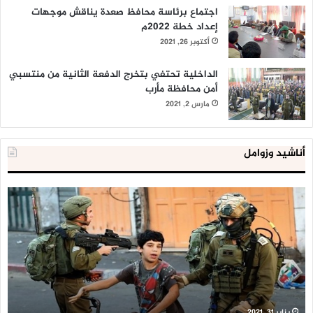
اجتماع برئاسة محافظ صعدة يناقش موجهات
إعداد خطة 2022م
أكتوبر 26, 2021
الداخلية تحتفي بتخرج الدفعة الثانية من منتسبي
أمن محافظة مأرب
مارس 2, 2021
أناشيد وزوامل
العدو
الد
الإسرائيلي
ال
اعتقل
تع
543
إح
طفلا
‘م
فلسطينيا
كبي
خلال
للإ
2020
ال
ا
يناير 31, 2021