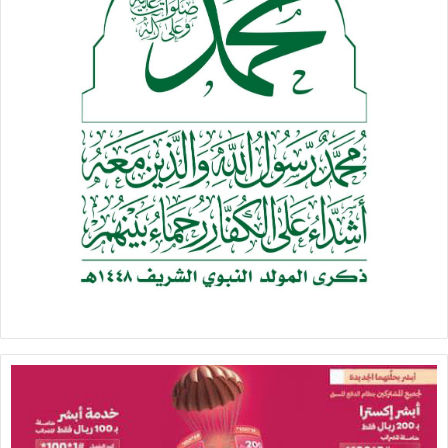
الانفرادي منذ أكثر من عامين، ويتعرضون لتعذيب واعتداءات متكررة
أدت إلى إصابات جسدية متعددة.
وفي سياق متصل، سجّلت السجون، لا سيما “جانوت”، تصاعدًا
ملحوظًا في عمليات القمع عقب إتمام الصفقة الأخيرة، حيث تُنفذ
اقتحامات شبه يومية للأقسام والغرف، تتخللها عمليات ضرب مبرح،
ورش غاز، واستخدام الرصاص المطاطي، وأجهزة الصعق الكهربائي،
والكلاب البوليسية، غالبًا خلال ساعات الفجر أو منتصف الليل.
كما أفادت شهادات أسرى من سجني “جلبوع” و“شطة” بارتفاع
خطير في وتيرة القمع، ترافق مع اعتداءات جسدية عنيفة، وإلقاء
الغاز داخل الزنازين، في ظل أوضاع صحية متدهورة، وانتشار مرض
الجرب، واستمرار سياسة التجويع والحرمان من العلاج، ما فاقم
معاناة الأسرى مع اشتداد البرد وتحوله إلى أداة تعذيب إضافية.