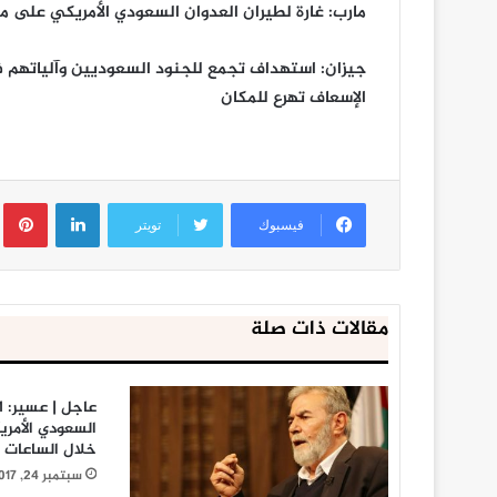
مارب: غارة لطيران العدوان السعودي الأمريكي على م
جيزان: استهداف تجمع للجنود السعوديين وآلياتهم ف
الإسعاف تهرع للمكان
لينكدإن
ب
فيسبوك
تويتر
مقالات ذات صلة
السعودي الأمري
خلال الساعات ا
سبتمبر 24, 2017