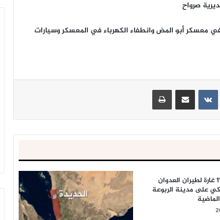
ديرية صرواح
ي معسكر أبو المض وانطفاء الكهرباء في المعسكر وسيارات
ينتيريست
مشاركة عبر البريد
طباعة
عاجل | عسير: 11 غارة لطيران العدوان
كي على مدينة الربوعة
لماضية