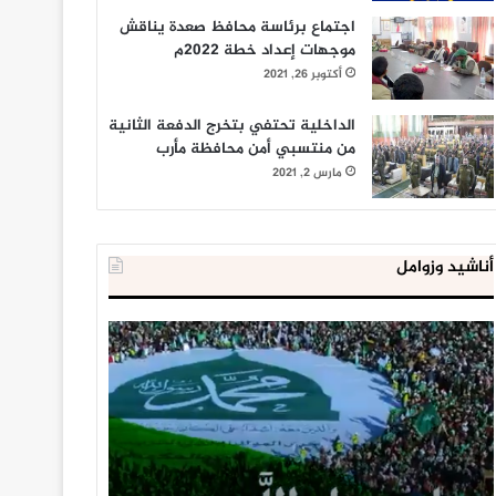
اجتماع برئاسة محافظ صعدة يناقش
موجهات إعداد خطة 2022م
أكتوبر 26, 2021
الداخلية تحتفي بتخرج الدفعة الثانية
من منتسبي أمن محافظة مأرب
مارس 2, 2021
أناشيد وزوامل
العدو
الداخلية
الإسرائيلي
المصرية
اعتقل
تعلن
543
إحباط
طفلا
‘مخطط
فلسطينيا
كبير’
خلال
للإخوان
يناير 31, 2021
يوليو 23, 2020
2020
المسلمين