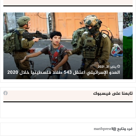
العدو
الد
الإسرائيلي
ال
اعتقل
تع
543
إح
طفلا
‘م
فلسطينيا
كبي
خلال
للإ
2020
ال
ا
يناير 31, 2021
العدو الإسرائيلي اعتقل 543 طفلا فلسطينيا خلال 2020
ا
تابعنا على فيسبوك
غرد وتابع @maribpress1