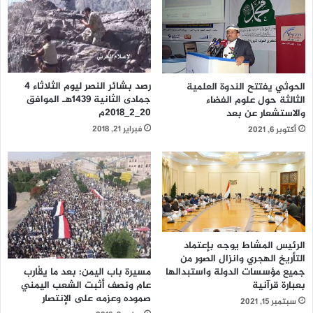
#700Days_ForgottenWar
#التحالف_يقتل_اطفال_اليمن
#نهايه_آل_سعود
#حيا_بداعي_الجهاد
#معركة_التنكيل
رصد بشائر النصر ليوم الثلاثاء 4
الحوثي يفتتح الندوة العلمية
جمادى الثانية 1439هـ الموافق
الثالثة حول علوم الفضاء
20_2_2018م
والاستشعار عن بعد
فبراير 21, 2018
أكتوبر 6, 2021
الرئيس المشاط يوجه بإعتماد
التأريخ الهجري وانزال الصور من
جميع مؤسسات الدولة واستبدالها
مسيرة باب اليمن: بعد ما يقُارب
بعبارة قرآنية
عام ونصف أثبت الشعب اليمني
صموده وعزمه على الإنتصار
سبتمبر 15, 2021