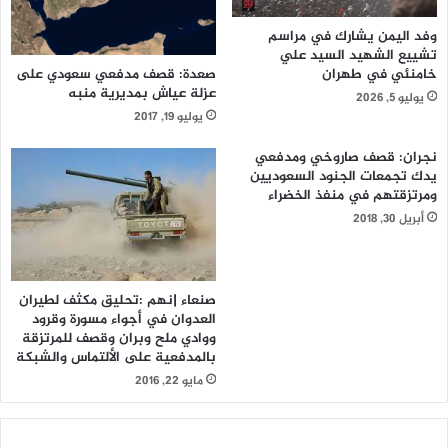
وفد اليمن يشارك في مراسم
تشييع الشهيد السيد علي
خامنئي في طهران
صعدة: قصف مدفعي سعودي على
عزلة عياش بمديرية منبه
يوليو 5, 2026
يوليو 19, 2017
نجران: قصف صاروخي ومدفعي
يدك تجمعات الجنود السعوديين
ومرتزقتهم في منفذ الخضراء
أبريل 30, 2018
صنعاء |نهم :تحليق مكثف لطيران
العدوان في أجواء مسورة وقرود
ووادي ملح وبران وقصف للمرتزقة
بالمدفعية على الألتماس والشبكة
مايو 22, 2016