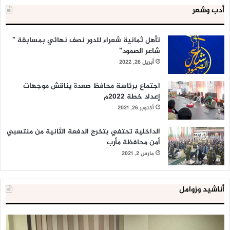
أدب وشعر
تأهل ثمانية شعراء للدور نصف نهائي بمسابقة ”
شاعر الصمود”
أبريل 26, 2022
اجتماع برئاسة محافظ صعدة يناقش موجهات
إعداد خطة 2022م
أكتوبر 26, 2021
الداخلية تحتفي بتخرج الدفعة الثانية من منتسبي
أمن محافظة مأرب
مارس 2, 2021
أناشيد وزوامل
الداخلية
شر
المصرية
ال