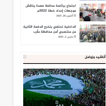
اجتماع برئاسة محافظ صعدة يناقش
موجهات إعداد خطة 2022م
أكتوبر 26, 2021
الداخلية تحتفي بتخرج الدفعة الثانية
من منتسبي أمن محافظة مأرب
مارس 2, 2021
أناشيد وزوامل
العدو
الداخلية
الإسرائيلي
المصرية
اعتقل
تعلن
543
إحباط
طفلا
‘مخطط
فلسطينيا
كبير’
خلال
للإخوان
يناير 31, 2021
يوليو 23, 2020
2020
المسلمين