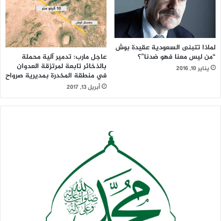
لماذا تتبنى السعودية عقيدة بوش
عاجل مارب: تدمير آلية محملة
“من ليس معنا فهو ضدنا”؟
بالذخائر تابعة لمرتزقة العدوان
يناير 10, 2016
في منطقة المخدرة بمديرية صرواح
أبريل 13, 2017