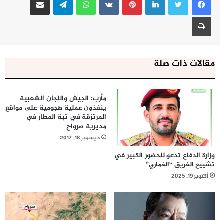
طباعة
مقالات ذات صلة
مأرب: الجيش واللجان الشعبية
ينفذون عملية هجومية على مواقع
المرتزقة في تبة المطار في
مديرية صرواح
ديسمبر 18, 2017
وزارة الدفاع تدعو للحضور الكبير في
تشييع الفريق “الغماري”
أكتوبر 19, 2025