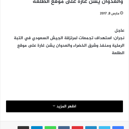
والعدوان يشن غارة على موقع الطلعة
مارس 8, 2017
عاجل
نجران: استهداف تجمعات لمرتزقة الجيش السعودي في التبة
الرملية ومنفذ وشرق الخضراء والعدوان يشن غارة على موقع
الطلعة
اظهر المزيد
لينكدإن
بينتيريست
واتساب
تيلقرام
مشاركة عبر البريد