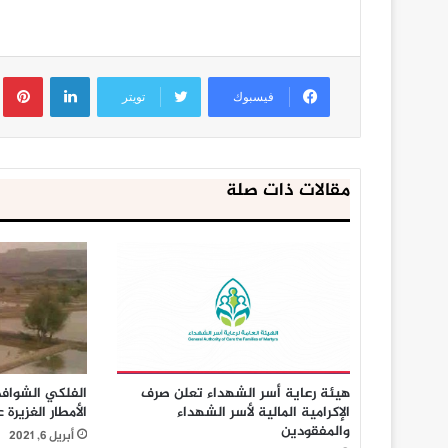
لينكدإن
ب
فيسبوك
تويتر
مقالات ذات صلة
هيئة رعاية أسر الشهداء تعلن صرف
الفلكي الشواف
الإكرامية المالية لأسر الشهداء
الأمطار الغزيرة 
والمفقودين
أبريل 6, 2021