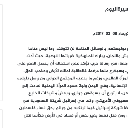
يرةاليوم
0-2017م
مواجهتهم بالوسائل المتاحة لن تتوقف، وما ليس متاحا
جيش واللجان، يبارك للصاروخية ضرباتها النوعية، حيث أدت
موجعة، في رسالة حرب تؤكد على استحالة أن يحصل العدو على
 وسيخرج منها مرغما، فالعاقبة لمالك الأرض وصاحب الحق،
رأة العالمي، ورغم ما يدعيه المجتمع الدولي من وصل بليلى،
الإنسانية، وفي اليمن ولولا صمود المرأة اليمنية لعادت إلى
تهن، لا يتورع أن يسوقهن جواري، وبعضُ مشيخات الخليج
لصهيوني الأمريكي، وكما هي إسرائيل شريكة السعودية في
ضا شريكة إسرائيل فيما ترتكبه من جرائم بحق نساء فلسطين
 ومن قتل نفسا بغير نفس أو فساد في الأرض فكأنما قتل