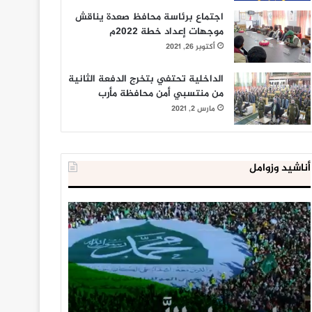
اجتماع برئاسة محافظ صعدة يناقش
موجهات إعداد خطة 2022م
أكتوبر 26, 2021
الداخلية تحتفي بتخرج الدفعة الثانية
من منتسبي أمن محافظة مأرب
مارس 2, 2021
أناشيد وزوامل
العدو
الداخلية
الإسرائيلي
المصرية
اعتقل
تعلن
543
إحباط
طفلا
‘مخطط
فلسطينيا
كبير’
خلال
للإخوان
يناير 31, 2021
يوليو 23, 2020
2020
المسلمين