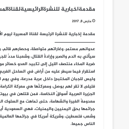
مقدمةاخبارية للنشرةالرائيسيةلقناةالمس
مارس 8, 2017
مقدمة إخبارية للنشرة الرئيسة لقناة المسيرة ليوم الأربعاء 08-3
ــــــــــــــــــــــــــــ
عدوانهم مستمر، وغاراتهم متواصلة، وحصارهم قائم، و
سيأتي به الدم والصبر وإرادةُ القتال، وشعبنا مددٌ لل
ضربة المخاء منتصف الليل إلى تكبيد العدو خسائر 
استقرار فيما سيطر عليه من أراض في الساحل الغربي،
وليس للجبان المختبئ داخل عربة مدرعة، وفي يوم الم
فليلى لا تقر لهم بوصل، ومعركتُها هي معركة الكرامة 
الجزيرة العربية أسواقُ النخاسة، فمن قتلهن في بيو
معدومةُ الغيرة والشهامة، حتى تماهت مع السلوك ا
جرائمها بحق اليمنيين واليمنيات، فهي السعودية أي
وشعب فلسطين، وشريكة أمريكا في جرائمها العالمية،
الناس جميعا.