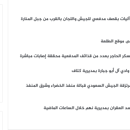
صرع 5 مرتزقة بانفجار لغم في منطقة ملح وتدمير 3 آليات بقصف مدفعي للجيش واللجان بالقرب من جبل المنارة
ر الحاجر بعدد من قذائف المدفعية محققة إصابات مباشرة
ادي آل أبو جبارة بمديرية كتاف
تزقة الجيش السعودي قبالة منفذ الخضراء وشرق المنفذ