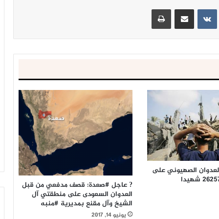
ينتيريست
مشاركة عبر البريد
طباعة
العدوان الصهيوني على
? عاجل #صعدة: قصف مدفعي من قبل
العدوان السعودى على منطقتي آل
الشيخ وآل مقنع بمديرية #منبه
يونيو 14, 2017