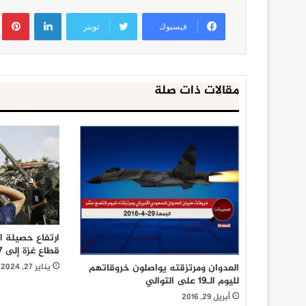
لينكدإن
ب
فيسبوك
تويتر
مقالات ذات صلة
ارتفاع حصيلة 
قطاع غزة إلى 26257 شهيدا
يناير 27, 2024
العدوان ومرتزقته يواصلون خروقاتهم
لليوم الـ19 على التوالي
أبريل 29, 2016