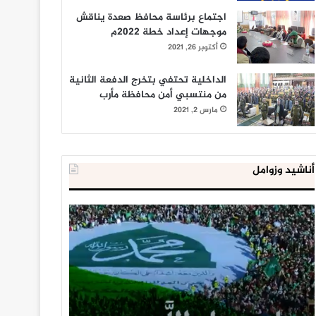
اجتماع برئاسة محافظ صعدة يناقش
موجهات إعداد خطة 2022م
أكتوبر 26, 2021
الداخلية تحتفي بتخرج الدفعة الثانية
من منتسبي أمن محافظة مأرب
مارس 2, 2021
أناشيد وزوامل
العدو
الداخلية
الإسرائيلي
المصرية
اعتقل
تعلن
543
إحباط
طفلا
‘مخطط
فلسطينيا
كبير’
خلال
للإخوان
يناير 31, 2021
يوليو 23, 2020
2020
المسلمين