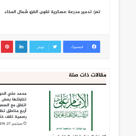
تعز: تدمير مدرعة عسكرية لقوى الغزو شمال المخاء
لينكدإن
ب
فيسبوك
تويتر
مقالات ذات صلة
محمد علي الحو
تناولتها بعض ا
اتفاق مع السع
أربع مناطق تظ
رسمية تقف خل
سبتمبر 27, 2019