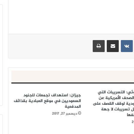
ينتيريست
مشاركة عبر البريد
طباعة
ثي: التسريبات التي
جيزان: استهداف تجمعات للجنود
لصحف الأمريكية عن
السعوديين في موقع العبادية بقذائف
ودية لوقف القصف على
المدفعية
ل تسريبات لا جهة
ديسمبر 27, 2017
فها