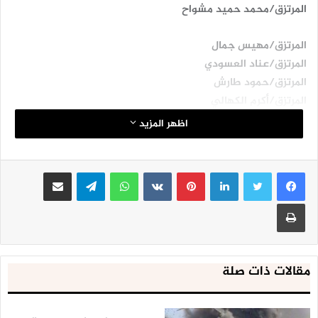
المرتزق/محمد حميد مشواح
المرتزق/مهيس جمال
المرتزق/عناد العسودي
المرتزق/حمود طارش
المرتزق/أكرم الكهالي
المرتزق/علي زاهر
اظهر المزيد
المرتزق/نافع حسن الوقيدي
المرتزق/ناصر رضوان زايد
لينكدإن
بينتيريست
واتساب
تيلقرام
مشاركة عبر البريد
المرتزق/صالح عمودي
المرتزق/مجاهد ابو مرعبه
طباعة
المرتزق/عبدالمجيد الهلاني
مقالات ذات صلة