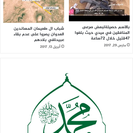
بالاسم حصيلةلبعض صرعى
شباب ال طعيمان المساندين
المنافقين في ميدي حيث بلغوا
العدوان يصروا على عدم بقاء
47قتيل خلال 72ساعة
عبيدةفي بلادهم
مارس 29, 2017
أبريل 13, 2017