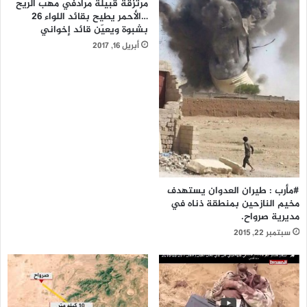
مرتزقة قبيلة مرادفي مهب الريح
…الأحمر يطيح بقائد اللواء 26
بشبوة ويعيّن قائد إخواني
أبريل 16, 2017
#مأرب : طيران العدوان يستهدف
مخيم النازحين بمنطقة ذناه في
مديرية صرواح.
سبتمبر 22, 2015