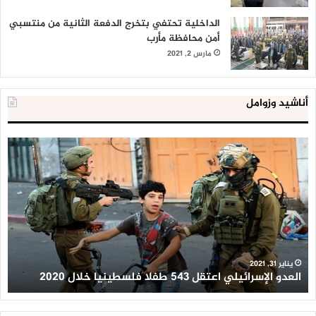
الداخلية تحتفي بتخرج الدفعة الثانية من منتسبي
أمن محافظة مأرب
مارس 2, 2021
أناشيد وزوامل
العدو
الد
الإسرائيلي
ال
اعتقل
تع
543
إح
طفلا
‘م
فلسطينيا
كبي
خلال
للإ
2020
ال
ا
يناير 31, 2021
العدو الإسرائيلي اعتقل 543 طفلا فلسطينيا خلال 2020
ا