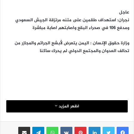
عاجل
نجران: استهداف طقمين على متنه مرتزقة الجيش السعودي
ومدفع 106 في صحراء البقع واصابتهم اصابة مباشرة
وزارة حقوق الإنسان : اليمن يتعرض لأبشع الجرائم والمجازر من
تحالف العدوان والمجتمع الدولي لم يحرك ساكنا
اظهر المزيد
لينكدإن
بينتيريست
واتساب
تيلقرام
مشاركة عبر البريد