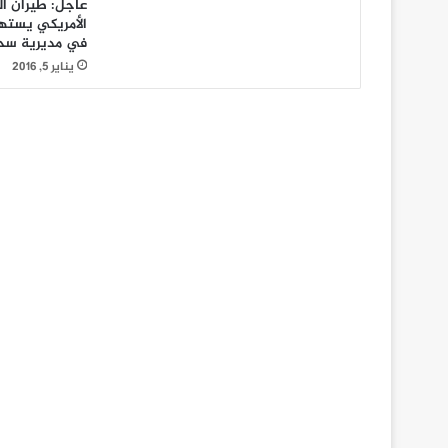
عاجل: طيران ا
الأمريكي يسته
في مديرية سحا
يناير 5, 2016