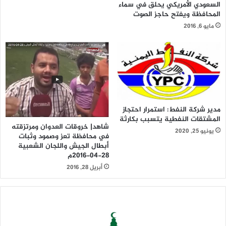
السعودي الأمريكي يحلق في سماء
المحافظة ويفتح حاجز الصوت
مايو 6, 2016
مدير شركة النفط: استمرار احتجاز
المشتقات النفطية يتسبب بكارثة
شاهد| خروقات العدوان ومرتزقته
يونيو 25, 2020
في محافظة تعز وصمود وثبات
أبطال الجيش واللجان الشعبية
28-04-2016م
أبريل 28, 2016