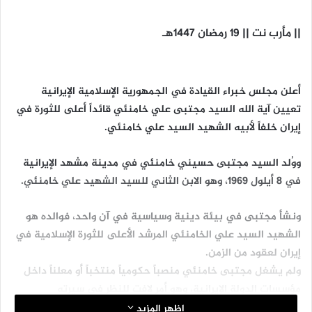
|| مأرب نت || 19 رمضان 1447هـ
أعلن مجلس خبراء القيادة في الجمهورية الإسلامية الإيرانية
تعيين آية الله السيد مجتبى علي خامنئي قائداً أعلى للثورة في
إيران خلفاً لأبيه الشهيد السيد علي خامنئي.
ووُلد السيد مجتبى حسيني خامنئي في مدينة مشهد الإيرانية
في 8 أيلول 1969، وهو الابن الثاني للسيد الشهيد علي خامنئي.
ونشأ مجتبى في بيئة دينية وسياسية في آن واحد، فوالده هو
الشهيد السيد علي الخامنئي المرشد الأعلى للثورة الإسلامية في
إيران لعقود من الزمن.
ولم يشغل مجتبى خامنئي منصباً حكومياً منتخباً أو معلناً داخل
مؤسسات الدولة الإيرانية، وهو أمر لافت للنظر في سيرته
السياسية، لكن مصادر عديدة تشير إلى أنه لعب دوراً مؤثراً داخل
اظهر المزيد