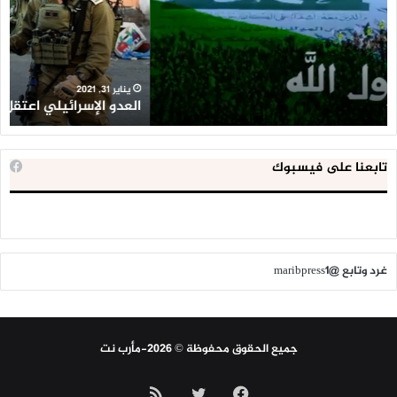
طفلا
‘م
فلسطينيا
كبي
خلال
للإ
2020
ال
ا
يناير 31, 2021
العدو الإسرائيلي اعتقل 543 طفلا فلسطينيا خلال 2020
ا
تابعنا على فيسبوك
غرد وتابع @maribpress1
جميع الحقوق محفوظة © 2026-مأرب نت
فيسبوك
تويتر
ملخص