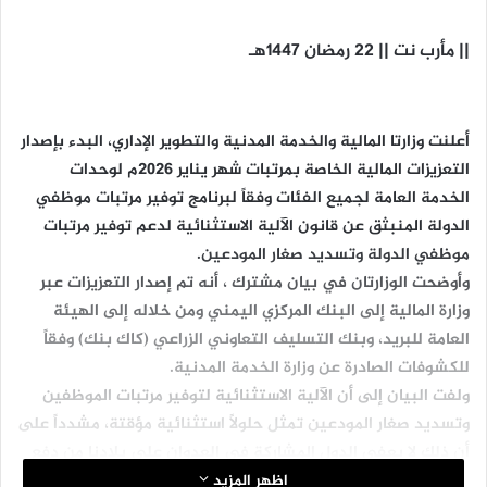
|| مأرب نت || 22 رمضان 1447هـ
أعلنت وزارتا المالية والخدمة المدنية والتطوير الإداري، البدء بإصدار
التعزيزات المالية الخاصة بمرتبات شهر يناير 2026م لوحدات
الخدمة العامة لجميع الفئات وفقاً لبرنامج توفير مرتبات موظفي
الدولة المنبثق عن قانون الآلية الاستثنائية لدعم توفير مرتبات
موظفي الدولة وتسديد صغار المودعين.
وأوضحت الوزارتان في بيان مشترك ، أنه تم إصدار التعزيزات عبر
وزارة المالية إلى البنك المركزي اليمني ومن خلاله إلى الهيئة
العامة للبريد، وبنك التسليف التعاوني الزراعي (كاك بنك) وفقاً
للكشوفات الصادرة عن وزارة الخدمة المدنية.
ولفت البيان إلى أن الآلية الاستثنائية لتوفير مرتبات الموظفين
وتسديد صغار المودعين تمثل حلولًا استثنائية مؤقتة، مشدداً على
أن ذلك لا يعفي الدول المشاركة في العدوان على بلادنا من دفع
المرتبات والتعويضات لكل موظفي الخدمة العامة المتضررين من
اظهر المزيد