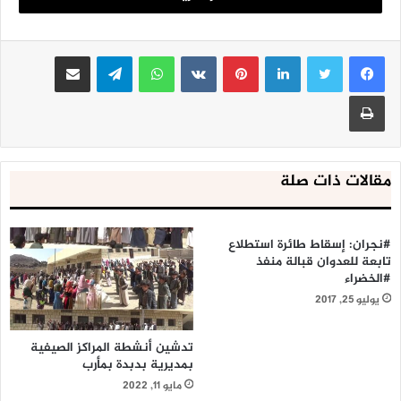
دول العدوان التي تسيطر على إيرادات النفط والغاز التي كانت
تغطي فاتورة المرتبات.
لينكدإن
بينتيريست
واتساب
تيلقرام
مشاركة عبر البريد
طباعة
مقالات ذات صلة
#نجران: إسقاط طائرة استطلاع
تابعة للعدوان قبالة منفذ
#الخضراء
يوليو 25, 2017
تدشين أنشطة المراكز الصيفية
بمديرية بدبدة بمأرب
مايو 11, 2022