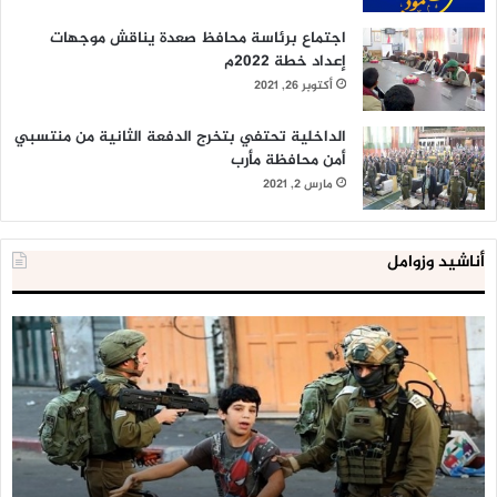
اجتماع برئاسة محافظ صعدة يناقش موجهات
إعداد خطة 2022م
أكتوبر 26, 2021
الداخلية تحتفي بتخرج الدفعة الثانية من منتسبي
أمن محافظة مأرب
مارس 2, 2021
أناشيد وزوامل
العدو
الد
الإسرائيلي
ال
اعتقل
تع
543
إح
طفلا
‘م
فلسطينيا
كبي
خلال
للإ
2020
ال