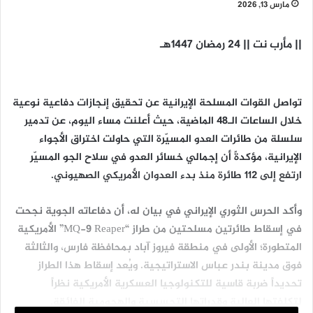
مارس 13, 2026
|| مأرب نت || 24 رمضان 1447هـ
تواصل القوات المسلحة الإيرانية عن تحقيق إنجازات دفاعية نوعية
خلال الساعات الـ48 الماضية، حيث أعلنت مساء اليوم، عن تدمير
سلسلة من طائرات العدو المسيّرة التي حاولت اختراق الأجواء
الإيرانية، مؤكدةً أن إجمالي خسائر العدو في سلاح الجو المسيّر
ارتفع إلى 112 طائرة منذ بدء العدوان الأمريكي الصهيوني.
وأكد الحرس الثوري الإيراني في بيان له، أن دفاعاته الجوية نجحت
في إسقاط طائرتين مسلحتين من طراز “MQ-9 Reaper” الأمريكية
المتطورة؛ الأولى في منطقة فيروز آباد بمحافظة فارس، والثالثة
فوق مدينة بندر عباس الاستراتيجية. ويُعد إسقاط هذا الطراز
تحديداً ضربة قاسية للتكنولوجيا العسكرية الأمريكية نظراً
لتكلفتها العالية وقدراتها التجسسية والهجومية الفائقة.