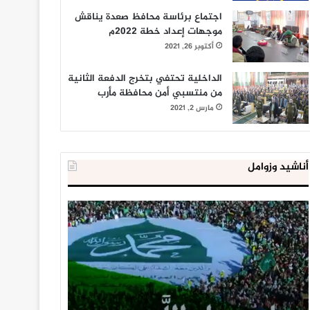
اجتماع برئاسة محافظ صعدة يناقش
موجهات إعداد خطة 2022م
أكتوبر 26, 2021
الداخلية تحتفي بتخرج الدفعة الثانية
من منتسبي أمن محافظة مأرب
مارس 2, 2021
أناشيد وزوامل
العدو
الداخلية
الإسرائيلي
المصرية
اعتقل
تعلن
543
إحباط
طفلا
‘مخطط
فلسطينيا
كبير’
خلال
للإخوان
يناير 31, 2021
يوليو 23, 2020
2020
المسلمين