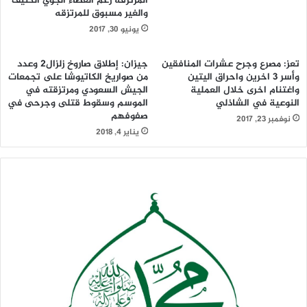
المرتزقه رغم الغطاء الجوي الكثيف
والغير مسبوق للمرتزقه
يونيو 30, 2017
تعز: مصرع وجرح عشرات المنافقين
جيزان: إطلاق صاروخ زلزال2 وعدد
وأسر 3 اخرين واحراق اليتين
من صواريخ الكاتيوشا على تجمعات
واغتنام اخرى خلال العملية
الجيش السعودي ومرتزقته في
النوعية في الشاذلي
الموسم وسقوط قتلى وجرحى في
صفوفهم
نوفمبر 23, 2017
يناير 4, 2018