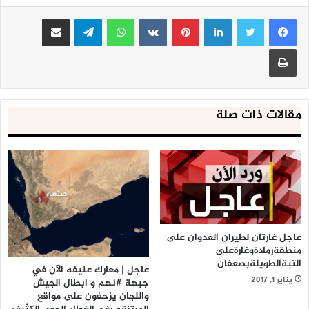
لينكدإن
بينتيريست
واتساب
تيلقرام
الجوف: قصف مدفعي يستهدف تجمعات لمرتزقة العدوان في
مشاركة عبر البريد
منطقة صبرين بمديرية خب والشعف وسيارات الإسعاف تهرع
طباعة
للمكان
مقالات ذات صلة
عاجل غارتان لطيران العدوان على
منطقةرمادةوغارةعلى
التبةالطويلةبصعفان
عاجل | معارك عنيفه الآن في
يناير 1, 2017
جبهة #نهم و ابطال الجيش
واللجان يزحفون على مواقع