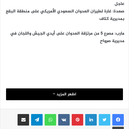
عاجل
صعدة: غارة لطيران العدوان السعودي الأمريكي على منطقة البقع
بمديرية كتاف
مارب: مصرع 5 من مرتزقة العدوان على أيدي الجيش واللجان في
مديرية صرواح
اظهر المزيد
لينكدإن
بينتيريست
واتساب
تيلقرام
مشاركة عبر البريد
طباعة