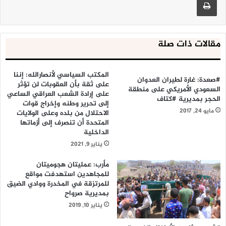
مقالات ذات صلة
المكتب السياسي لأنصارالله: إننا
#صعدة: غارة لطيران العدوان
على ثقة بأن العقوبات لن تؤثر
السعودي الأمريكي على منطقة
على إرادة الشعب العراقي الساعي
الحجر بمديرية #كتاف
إلى تحرير وطنه وإخراج قوات
مايو 24, 2017
الاحتلال من بلده وعلى الولايات
المتحدة أن تنصرف إلى أزماتها
الداخلية
يناير 9, 2021
مأرب: عمليتان هجوميتان
للمجاهدين استهدفت مواقع
للمرتزقة في المخدرة ووادي الضيق
بمديرية صرواح
يناير 10, 2019