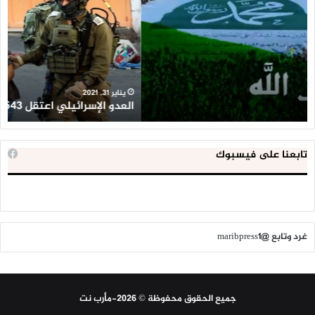
اعتقل
تع
543
إح
طفلا
‘م
فلسطينيا
كبي
خلال
للإ
2020
ال
ا
يناير 31, 2021
العدو الإسرائيلي اعتقل 543 طفلا فلسطينيا خلال 2020
ا
تابعنا على فيسبوك
غرد وتابع @maribpress1
جميع الحقوق محفوظة © 2026-مأرب نت