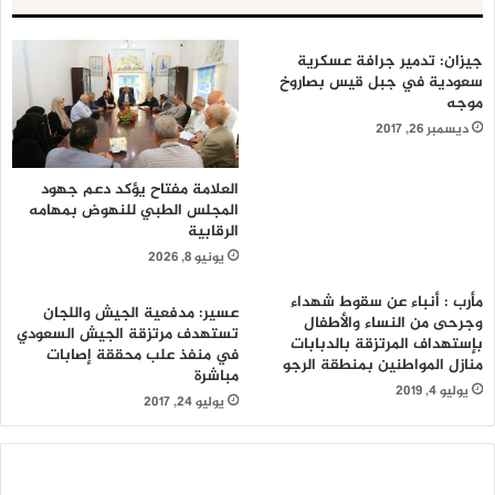
جيزان: تدمير جرافة عسكرية
سعودية في جبل قيس بصاروخ
موجه
ديسمبر 26, 2017
العلامة مفتاح يؤكد دعم جهود
المجلس الطبي للنهوض بمهامه
الرقابية
يونيو 8, 2026
مأرب : أنباء عن سقوط شهداء
عسير: مدفعية الجيش واللجان
وجرحى من النساء والأطفال
تستهدف مرتزقة الجيش السعودي
بإستهداف المرتزقة بالدبابات
في منفذ علب محققة إصابات
منازل المواطنين بمنطقة الرجو
مباشرة
يوليو 4, 2019
يوليو 24, 2017