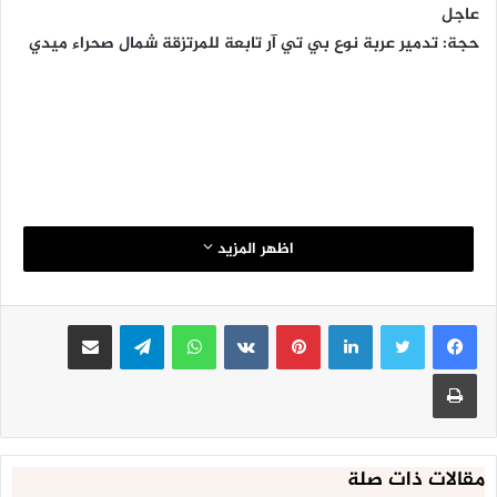
عاجل
حجة: تدمير عربة نوع بي تي آر تابعة للمرتزقة شمال صحراء ميدي
اظهر المزيد
لينكدإن
بينتيريست
واتساب
تيلقرام
مشاركة عبر البريد
طباعة
مقالات ذات صلة