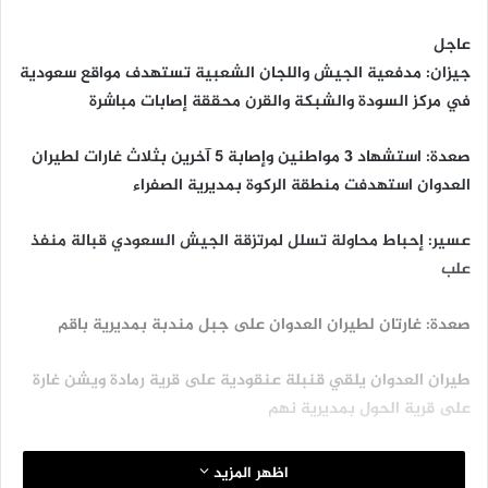
عاجل
جيزان: مدفعية الجيش واللجان الشعبية تستهدف مواقع سعودية
في مركز السودة والشبكة والقرن محققة إصابات مباشرة
صعدة: استشهاد 3 مواطنين وإصابة 5 آخرين بثلاث غارات لطيران
العدوان استهدفت منطقة الركوة بمديرية الصفراء
عسير: إحباط محاولة تسلل لمرتزقة الجيش السعودي قبالة منفذ
علب
صعدة: غارتان لطيران العدوان على جبل مندبة بمديرية باقم
طيران العدوان يلقي قنبلة عنقودية على قرية رمادة ويشن غارة
على قرية الحول بمديرية نهم
لحج: غارتان لطيران العدوان السعودي الأمريكي علي بيت حاميم
اظهر المزيد