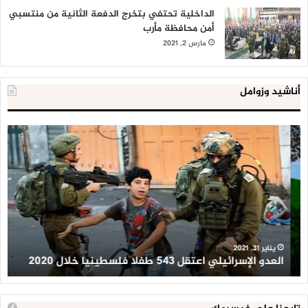
الداخلية تحتفي بتخرج الدفعة الثانية من منتسبي
أمن محافظة مأرب
مارس 2, 2021
أناشيد وزوامل
العدو
الد
الإسرائيلي
ال
اعتقل
تع
543
إح
طفلا
‘م
فلسطينيا
كبي
خلال
للإ
2020
ال
ا
يناير 31, 2021
العدو الإسرائيلي اعتقل 543 طفلا فلسطينيا خلال 2020
ا