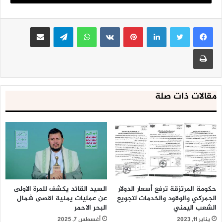
بالشريجة
لينكدإن
بينتيريست
واتساب
تيلقرام
مشاركة عبر البريد
طباعة
مقالات ذات صلة
حكومة المرتزقة ترفع أسعار الدولار
السيد القائد يكشف للمرة الاولى
الجمركي والوقود والخدمات لتجويع
عن عمليات يمنية اقصى شمال
الشعب اليمني
البحر الاحمر
يناير 11, 2023
أغسطس 7, 2025