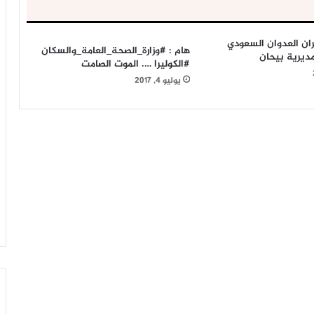
ران العدوان السعودي
هام : #وزارة_الصحة_العامة_والسكان
ديرية بيحان
#الكوليرا …. الموت الصامت
يوليو 4, 2017