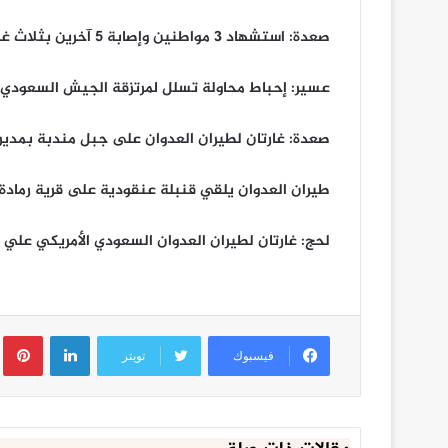
صعدة: استشهاد 3 مواطنين وإصابة 5 آخرين بثلاث غارات لطيران العدوان استهدفت منطقة الركوة بمديرية الصفراء
عسير: إحباط محاولة تسلل لمرتزقة الجيش السعودي 
صعدة: غارتان لطيران العدوان على جبل مندبة بمديري
طيران العدوان يلقي قنبلة عنقودية على قرية رمادة
لحج: غارتان لطيران العدوان السعودي الأمريكي علي 
لينكدإن
ب
فيسبوك
تويتر