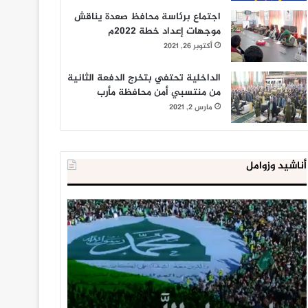
اجتماع برئاسة محافظ صعدة يناقش
موجهات إعداد خطة 2022م
أكتوبر 26, 2021
الداخلية تحتفي بتخرج الدفعة الثانية
من منتسبي أمن محافظة مأرب
مارس 2, 2021
أناشيد وزوامل
العدو
الداخلية
الإسرائيلي
المصرية
اعتقل
تعلن
543
إحباط
طفلا
‘مخطط
فلسطينيا
كبير’
خلال
للإخوان
يناير 31, 2021
يوليو 23, 2020
2020
المسلمين