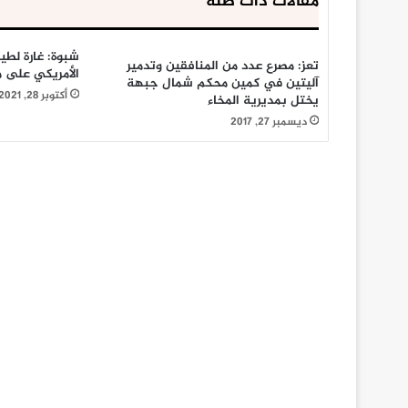
مقالات ذات صلة
شبوة: غارة لطي
تعز: مصرع عدد من المنافقين وتدمير
الأمريكي على م
آليتين في كمين محكم شمال جبهة
أكتوبر 28, 2021
يختل بمديرية المخاء
ديسمبر 27, 2017