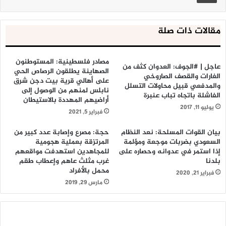
مقالات ذات صلة
مصادر فلسطينية: المستوطنون
عاجل | #الجوف: العدوان كثف من
الصهاينة يطلقون الرصاص الحي
الغارات والقصف الصاروخي
على أهالي قرية بيت دجن شرق
والمدفعي قبيل محاولات التسلل
نابلس لمنهم من الوصول إلى
الفاشلة باتجاه تباب عنبرة
أراضيهم المهددة بالاستيطان
يوليو 11, 2017
فبراير 5, 2021
بيان القوات المسلحة: نعد النظام
حجة: مصرع وإصابة عدد كبير من
السعودي بضربات موجعة ومؤلمة
المرتزقة بعملية هجومية
إذا استمر في عدوانه وحصاره على
للمجاهدين استهدفت مواقعهم
بلدنا
غرب مثلث عاهم وإعطاب طقم
محمل بالأفراد
فبراير 21, 2020
مارس 29, 2019