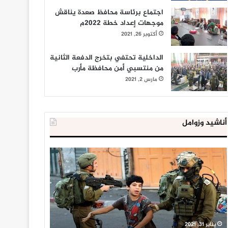
اجتماع برئاسة محافظ صعدة يناقش
موجهات إعداد خطة 2022م
أكتوبر 26, 2021
الداخلية تحتفي بتخرج الدفعة الثانية
من منتسبي أمن محافظة مأرب
مارس 2, 2021
أناشيد وزوامل
العدو
الداخلية
الإسرائيلي
المصرية
اعتقل
تعلن
543
إحباط
طفلا
‘مخطط
فلسطينيا
كبير’
خلال
للإخوان
يناير 31, 2021
يوليو 23, 2020
2020
المسلمين