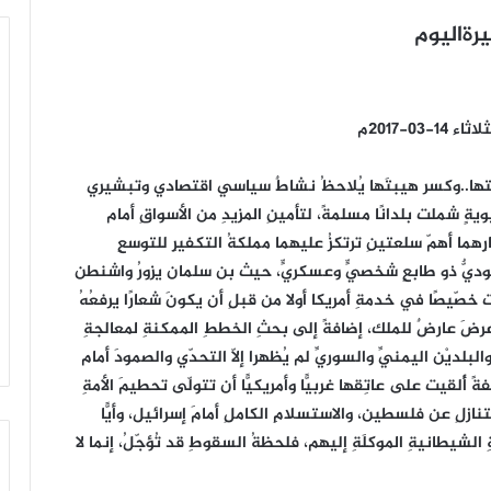
رةاليوم
0-2017م
ها..وكسر هيبتَها يُلاحظُ نشاطٌ سياسي اقتصادي وتبشيري
يةٍ شملت بلدانًا مسلمةً، لتأمينِ المزيدِ من الأسواقِ أمام
هما أهمّ سلعتينِ ترتكزُ عليهما مملكةُ التكفيرِ للتوسعِ
عوديٌّ ذو طابعٍ شخصيٍّ وعسكريٍّ، حيث بن سلمان يزورُ واشنطن
 خصّيصًا في خدمةِ أمريكا أولا من قبلِ أن يكونَ شعارًا يرفعُهُ
رضَ عارضٌ للملك، إضافةً إلى بحثِ الخططِ الممكنةِ لمعالجةِ
لديْن اليمنيِّ والسوريِّ لم يُظهرا إلّا التحدّي والصمودَ أمام
فةً أُلقيت على عاتِقها غربيًّا وأمريكيًّا أن تتولّى تحطيمَ الأمةِ
نازلِ عن فلسطين، والاستسلامِ الكاملِ أمامَ إسرائيل، وأيًّا
الشيطانيةِ الموكلَةِ إليهم، فلحظةُ السقوطِ قد تُؤجّلُ، إنما لا