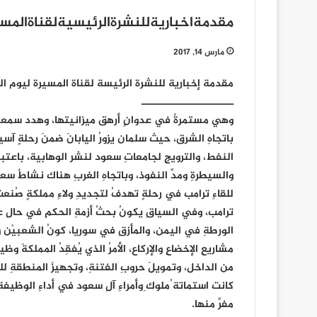
مقدمةاخباريةللنشرةالرئيسيةلقناةالمسي
مارس 14, 2017
مقدمة إخبارية للنشرة الرئيسة لقناة المسيرة ليوم الثلاثاء 14-3
ــــــــــــــــــــــــــ
وهي مستمرةٌ في عدوانٍ أرهق ميزانيتها، وهدد سمعت
باتجاهِ الشرق، حيث سلمان يزورُ اليابانَ ضمنَ رحلةٍ آسيو
النفط، والترويجِ لجامعاتِ سعود لنشر الوهابية، باعتبارِ
والسيطرةِ ومدِّ النفوذ، وباتجاهِ الغربِ هناك نشاطٌ س
للقاءِ ترامب في رحلةٍ تهدفُ لتجديدِ ولاءِ مملكةٍ صُنعت
ترامب، وفي السياقِ يكونُ بحثُ أزمةِ الحكمِ في حالِ ع
الورطةِ في اليمن، والمأزقِ في سوريا، كونُ الشعبيْن والب
مشاريعِ الإخضاعِ والإركاع، الأمرُ الذي يُفقِدُ المملكةَ وظي
من الداخل، وتمويلَ حروبِ الفتنةِ، وتجهيزَ المنطقةِ للت
كانت استماتة ُملوك ِوأمراءِ آلِ سعود في أداءِ الوظيفةِ 
مفرَّ منها.