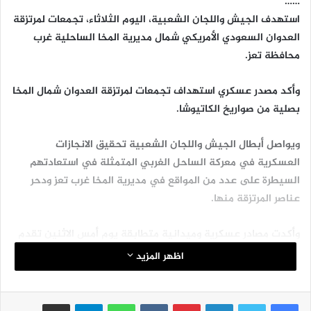
……
استهدف الجيش واللجان الشعبية، اليوم الثلاثاء، تجمعات لمرتزقة
العدوان السعودي الأمريكي شمال مديرية المخا الساحلية غرب
محافظة تعز.
وأكد مصدر عسكري استهداف تجمعات لمرتزقة العدوان شمال المخا
بصلية من صواريخ الكاتيوشا.
ويواصل أبطال الجيش واللجان الشعبية تحقيق الانجازات
العسكرية في معركة الساحل الغربي المتمثلة في استعادتهم
السيطرة على عدد من المواقع في مديرية المخا غرب تعز ودحر
عناصر المرتزقة منها.
وأكدت مصادر عسكرية وميدانية متطابقة يوم أمس الاثنين تقدم
الجيش واللجان باتجاه مواقع مرتزقة العدوان السعودي الأمريكي
اظهر المزيد
شرق مديرية المخا.
لينكدإن
بينتيريست
واتساب
تيلقرام
مشاركة عبر البريد
وأوضحت المصادر أن الجيش واللجان تمكنا في عملية نوعية من