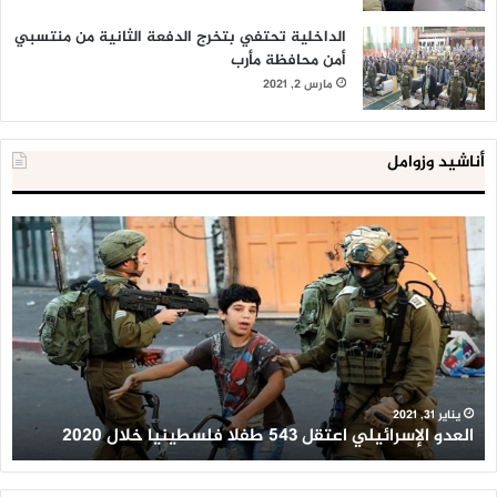
الداخلية تحتفي بتخرج الدفعة الثانية من منتسبي
أمن محافظة مأرب
مارس 2, 2021
أناشيد وزوامل
العدو
الد
الإسرائيلي
ال
اعتقل
تع
543
إح
طفلا
‘م
فلسطينيا
كبي
خلال
للإ
2020
ال
ا
يناير 31, 2021
العدو الإسرائيلي اعتقل 543 طفلا فلسطينيا خلال 2020
ا