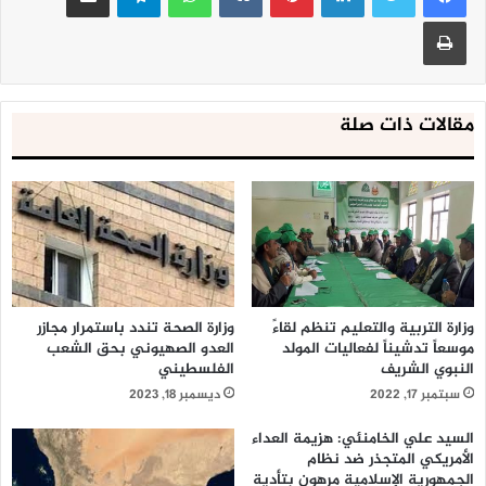
طباعة
مقالات ذات صلة
وزارة التربية والتعليم تنظم لقاءً
وزارة الصحة تندد باستمرار مجازر
موسعاً تدشيناً لفعاليات المولد
العدو الصهيوني بحق الشعب
النبوي الشريف
الفلسطيني
سبتمبر 17, 2022
ديسمبر 18, 2023
السيد علي الخامنئي: هزيمة العداء
الأمريكي المتجذر ضد نظام
الجمهورية الإسلامية مرهون بتأدية