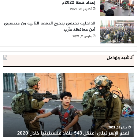
إعداد خطة 2022م
أكتوبر 26, 2021
الداخلية تحتفي بتخرج الدفعة الثانية من منتسبي
أمن محافظة مأرب
مارس 2, 2021
أناشيد وزوامل
العدو
الدا
الإسرائيلي
المص
اعتقل
تعل
543
إحبا
طفلا
‘مخ
فلسطينيا
كبير
خلال
للإخ
2020
المس
ال
يناير 31, 2021
العدو الإسرائيلي اعتقل 543 طفلا فلسطينيا خلال 2020
ال