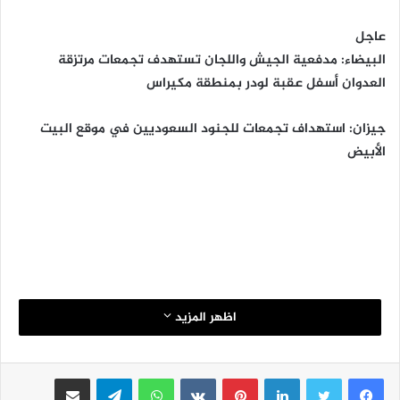
عاجل
البيضاء: مدفعية الجيش واللجان تستهدف تجمعات مرتزقة
العدوان أسفل عقبة لودر بمنطقة مكيراس
جيزان: استهداف تجمعات للجنود السعوديين في موقع البيت
الأبيض
اظهر المزيد
لينكدإن
بينتيريست
واتساب
تيلقرام
مشاركة عبر البريد