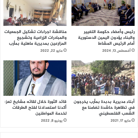
رئيس وأعضاء حكومة التغيير
مناقشة اجراءات تشكيل الجمعيات
والبناء يؤدون اليمين الدستورية
والمبادرات الزراعية وتشجيع
أمام الرئيس المشاط
المزارعين بمديرية ماهلية بمأرب
أغسطس 13, 2024
مايو 22, 2022
أبناء مديرية بدبدة بمأرب يخرجون
قائد الثورة خلال لقائه مشايخ تعز:
في تظاهرة حاشدة تضامنا مع
أكدنا استعدادنا لفتح الطرقات
الشعب الفلسطيني
لخدمة المواطنين
مايو 17, 2021
يونيو 8, 2022