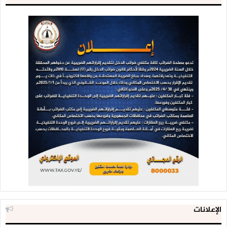
مرتبات العاملين فيه بنسبة 95 بالمائة، وتضرر التجهيزات التقنية
والفنية، وتقدر الخسائر بعشرة ملايين دولار.
أما مركز التوثيق الإعلامي فأدى العدوان إلى حدوث أضرار جزئية
في مبناه، وتضرر تجهيزاته الفنية والتقنية وانخفاض الموازنة
المالية بنسبة 95 بالمائة وتوقف صرف المرتبات، وتقدر الخسائر
بـخمسة ملايين دولار.
ولفت التقرير إلى أن هذه الأرقام والإحصائيات تكشف أن وسائل
الإعلام الوطنية تعرضت لأكبر عملية استهداف وتدمير ممنهج من
قبل العدوان الأمريكي السعودي، في جرائم مشهودة تتجاوز مجرد
انتهاك حرية الرأي والتعبير، إلى جرائم حرب وفق القانون الدولي
الإنساني الذي يجرم استهداف وسائل الإعلام والصحفيين حتى
أثناء الحروب والنزاعات.
وأكد أن الحقيقة هي أكبر المستهدفين من هذا العدوان الذي
جعل من وسائل الإعلام المقروءة والمسموعة والمرئية في اليمن
أهدافا مشروعة بهدف التغطية على جرائمه بحق الشعب اليمني
على مدى أكثر عقد من الزمن.
الإعلانات
وأشار التقرير، إلى أن استهداف وسائل الإعلام هو استهداف متعمد