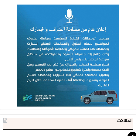
لجبهة من أهم جبهات مواجهة الحروب الناعمة والصلبة، التي
تستهدف في مجملها تشويش الرؤية الوطنية، وبالتالي التعتيم
على الصورة الحقيقية للعدوان وأهدافه.
وأكدت وزارة الإعلام والمؤسسات التابعة لها أن هذه الجرائم تمثل
وصمة عار في جبين تحالف العدوان وكل المتشدقين بحرية الرأي
والتعبير، وأنه سيتم محاسبة مرتكبي هذه الجرائم عاجلا أم آجلا.
وجددت التأكيد بأن وسائل الإعلام الوطنية ستبقى الصوت الحر
الذي لا يمكن إسكاته، والمنبر الذي يتصدى للآلة الإعلامية للعدو
الذي ما يزال يستهدف اليمن أرضا وإنسانا بمختلف الوسائل
والأساليب.
المقالات