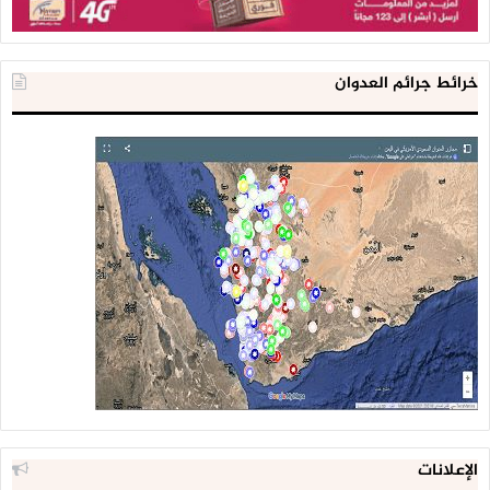
مؤسسة الثورة للصحافة والطباعة والنشر، لأضرار جراء قصف طيران
العدوان لأماكن مجاورة أكثر من مرة ما أدى إلى تضرر المبنى
الرئيسي.
خرائط جرائم العدوان
وبين التقرير أن خسائر المؤسسة في التجهيزات الفنية والتقنية،
شملت نهب فروعها، وتعطل المولدات الكهربائية، وإغلاق فروع في
عدد من المحافظات، وتضرر المطابع الرئيسية، وبلغ إجمالي الخسائر
المباشرة مليون و838 ألف دولار.
فيما بلغ إجمالي الخسائر غير المباشرة التي شملت انقطاع
المرتبات، وانخفاض عوائد الأنشطة التجارية، وانخفاض الموازنة
والنفقات التشغيلية 181 مليوناً و 900 ألف دولار، وبلغ إجمالي
الخسائر المباشرة وغير المباشرة للمؤسسة 183 مليوناً و 738 ألف
دولار.
وبحسب التقرير فإن المبنى الرئيسي لمؤسسة الجمهورية
للصحافة والطباعة والنشر في محافظة تعز تعرض للتدمير والنهب
والإحراق وتوقف عملها بشكل كامل بما في ذلك فروعها، وتقدر
الخسائر بأكثر من 40 مليون دولار.
تسبب العدوان في توقف عمل ونشاط معهد التدريب والتأهيل
الإعلانات
الإعلامي، بشكل كامل، وتخفيض الموازنة التشغيلية، وكذا انقطاع