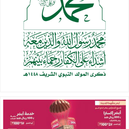
(صعدة – عمران – ريمة) ضمن المجمعات الحكومية في المحافظات،
ما أدى إلى تدميرها كلياً وجميع محتوياتها من أثاث وأجهزة
ومعدات.
كما تضرر مبنى الوكالة الرئيسي في العاصمة صنعاء، ومكاتبها في
محافظات (الحديدة – ذمار – البيضاء – إب) بسبب قصف طيران
العدوان لأماكن مجاورة لها مما نتج عنه أضرار جزئية.
أما الخسائر في التجهيزات الفنية والتقنية، فشملت نهب
ممتلكات مكاتب الوكالة الواقعة في المناطق المحتلة في
المحافظات (عدن –تعز- لحج – الضالع – شبوة – مأرب – حضرموت –
أبين) من قبل قوات الاحتلال ومرتزقتها، وتعطل وتلف أجهزة
ومعدات والمنظومة الكهربائية، وتلف كابلات الاتصالات وغيرها.
وبلغت خسائر الوكالة المباشرة جراء العدوان في المباني والمنشآت
والتجهيزات الفنية والتقنية، 13 مليوناً و181 ألفاً و818 دولاراً،
والخسائر غير المباشرة التي شملت انقطاع المرتبات والنفقات
التشغيلية، وتوقف الأنشطة والخدمات الإيرادية 34 مليوناً و265 ألفاً
و148 دولاراً، بإجمالي خسائر بلغت 47 مليوناً و446 ألفاً و966 دولاراً.
لم تسلم الصحافة الورقية من القصف والعدوان، حيث تعرضت