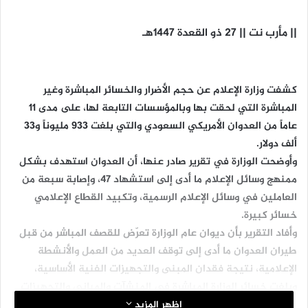
|| مأرب نت || 27 ذو القعدة 1447هـ
كشفت وزارة الإعلام عن حجم الأضرار والخسائر المباشرة وغير
المباشرة التي لحقت بها وبالمؤسسات التابعة لها، على مدى 11
عاماً من العدوان الأمريكي السعودي والتي بلغت 933 مليوناً و33
ألف دولار.
وأوضحت الوزارة في تقرير صادر عنها، أن العدوان استهدف بشكل
ممنهج وسائل الإعلام ما أدى إلى استشهاد 47، وإصابة سبعة من
العاملين في وسائل الإعلام الرسمية، وتكبيد القطاع الإعلامي
خسائر كبيرة.
وأفاد التقرير بأن ديوان عام الوزارة تعرّض للقصف المباشر من قبل
طيران العدوان ما أدى إلى توقف العديد من العمل والأنشطة
الإعلامية، نتيجة فقدان المبنى والتجهيزات الفنية الأساسية،
وبلغت خسائر الوزارة المباشرة في المنشآت والمباني والتجهيزات
الفنية والتقنية 12 مليون دولار.
اظهر المزيد