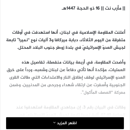
|| مأرب نت || 16 ذو الحجة 1447هـ
أعلنت المقاومة الإسلامية في لبنان، أنها استهدفت في أوقات
متفرقة من اليوم الثلاثاء، دبابة ميركافا و3 آليات نوع “نميرا” تابعة
لجيش العدوّ الإسرائيليّ في بلدة زوطر جنوب البلاد المحتل.
وأضحت المقاومة، في أربعة بيانات منفصلة، تفاصيل هذه
العمليات، مؤكدة أنها تأتي دفاعاً عن لبنان وشعبه، ورداً على خرق
العدو الإسرائيلي لوقف إطلاق النار والاعتداءات التي طالت القرى
الجنوبية وأسفرت عن ارتقاء شهداء وجرحى من المدنيين، وضمن
معركة “العصف المأكول”.
وقالت في البيان رقم 3، إن مجاهدي المقاومة استهدفوا عند
الساعة 07:40،‏ آلية نميرا تابعة لجيش العدوّ الإسرائيليّ في
الأطراف الجنوبيّة الشّرقيّة لبلدة زوطر الشّرقية بمحلّقة أبابيل
اظهر المزيد