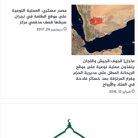
استمرار العدو الإسرائيلي في خرق التفاهمات والاعتداء على
مصدر عسكري: العملية النوعية
السيادة اللبنانية واستهداف المدنيين والأعيان المدنية.
على موقع الطلعة في نجران
سبقها قصف مدفعي مركز
ديسمبر 26, 2017
عاجل| الجوف:الجيش واللجان
ينفذون عملية نوعية على موقع
الريحانة المطل على مديرية الحزم
وفرار المرتزقة بعد خسائر فادحة
في العتاد والأرواح
فبراير 13, 2016