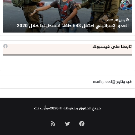
فلسطينيا
كبي
خلال
للإ
2020
ال
ا
يناير 31, 2021
العدو الإسرائيلي اعتقل 543 طفلا فلسطينيا خلال 2020
ا
تابعنا على فيسبوك
غرد وتابع @maribpress1
جميع الحقوق محفوظة © 2026-مأرب نت
فيسبوك
تويتر
ملخص