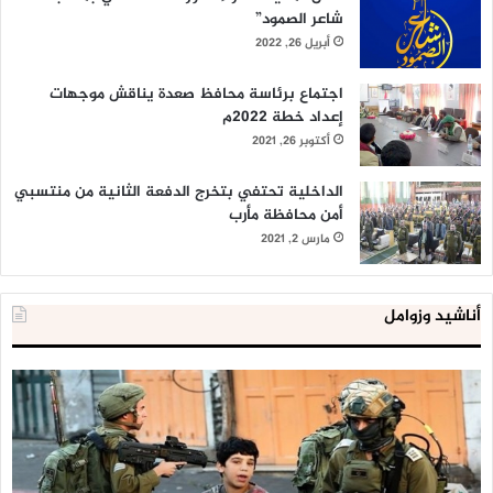
شاعر الصمود”
أبريل 26, 2022
اجتماع برئاسة محافظ صعدة يناقش موجهات
إعداد خطة 2022م
أكتوبر 26, 2021
الداخلية تحتفي بتخرج الدفعة الثانية من منتسبي
أمن محافظة مأرب
مارس 2, 2021
أناشيد وزوامل
العدو
الد
الإسرائيلي
ال
اعتقل
تع
543
إح
طفلا
‘م