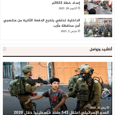
إعداد خطة 2022م
أكتوبر 26, 2021
الداخلية تحتفي بتخرج الدفعة الثانية من منتسبي
أمن محافظة مأرب
مارس 2, 2021
أناشيد وزوامل
العدو
الد
الإسرائيلي
ال
اعتقل
تع
543
إح
طفلا
‘م
فلسطينيا
كبي
خلال
للإ
2020
ال
ا
يناير 31, 2021
العدو الإسرائيلي اعتقل 543 طفلا فلسطينيا خلال 2020
ا