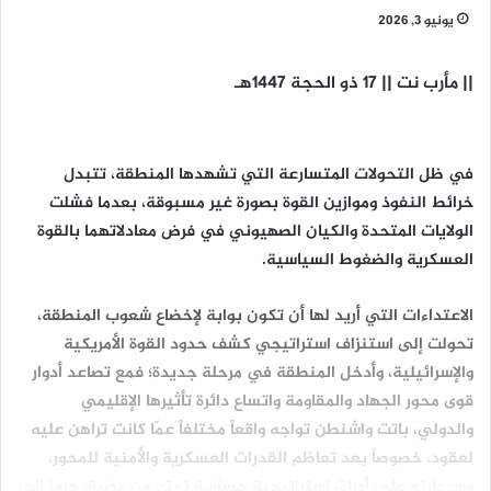
يونيو 3, 2026
|| مأرب نت || 17 ذو الحجة 1447هـ
في ظل التحولات المتسارعة التي تشهدها المنطقة، تتبدل
خرائط النفوذ وموازين القوة بصورة غير مسبوقة، بعدما فشلت
الولايات المتحدة والكيان الصهيوني في فرض معادلاتهما بالقوة
العسكرية والضغوط السياسية.
الاعتداءات التي أريد لها أن تكون بوابة لإخضاع شعوب المنطقة،
تحولت إلى استنزاف استراتيجي كشف حدود القوة الأمريكية
والإسرائيلية، وأدخل المنطقة في مرحلة جديدة؛ فمع تصاعد أدوار
قوى محور الجهاد والمقاومة واتساع دائرة تأثيرها الإقليمي
والدولي، باتت واشنطن تواجه واقعاً مختلفاً عمّا كانت تراهن عليه
لعقود، خصوصاً بعد تعاظم القدرات العسكرية والأمنية للمحور،
وسيطرته على أوراق استراتيجية حساسة تمتد من مضيق هرمز إلى