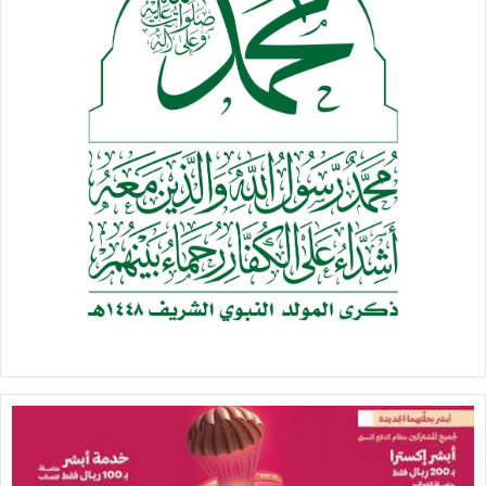
بقاء الكيان كان مرهوناً بالتدخل الأمريكي المباشر.
ويضيف أن الولايات المتحدة باتت تدرك استحالة تحقيق نتائج
أفضل عبر التصعيد العسكري، بعدما فشلت خلال الحرب الأخيرة في
تحقيق أهدافها، سواء على المستوى العسكري أو السياسي أو
الأمني، مشيراً إلى أن الضغوط الاقتصادية، وحساسية ملفات
الطاقة، وتراجع المخزون الاستراتيجي الأمريكي من النفط، جميعها
عوامل تدفع واشنطن إلى تجنب أي مواجهة واسعة جديدة في
المنطقة.
وفي ختام مداخلته، ينوّه حمية إلى أن إيران كانت واضحة في
تهديداتها الأخيرة، وأنها نقلت المعادلة من مرحلة التهديد
الأمريكي لإيران إلى مرحلة الردع الإيراني للولايات المتحدة، مشيراً
إلى أن التحركات الأمريكية الأخيرة جاءت عقب الرسائل الإيرانية
المباشرة، وهو ما كشف حجم التحول في ميزان القوة بين الطرفين.
من جهته، يقول الكاتب والباحث الإيراني الدكتور حسين رويوران إن
العدوان الأمريكي الصهيوني الأخير فشل في تحقيق جميع