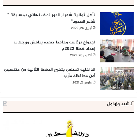
تأهل ثمانية شعراء للدور نصف نهائي بمسابقة ”
شاعر الصمود”
أبريل 26, 2022
اجتماع برئاسة محافظ صعدة يناقش موجهات
إعداد خطة 2022م
أكتوبر 26, 2021
الداخلية تحتفي بتخرج الدفعة الثانية من منتسبي
أمن محافظة مأرب
مارس 2, 2021
أناشيد وزوامل
شركة
الع
النفط
ال
تحذر
يع