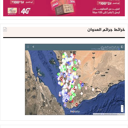
أهدافه، سواء إسقاط النظام الإيراني، أو ضرب البرنامجين النووي
والصاروخي، أو تحريك الشارع الداخلي، أو إنشاء مناطق خارجة عن
سيطرة الدولة، مؤكداً أن هذا الفشل أدى إلى تصاعد الخلافات بين
الولايات المتحدة والكيان الصهيوني.
خرائط جرائم العدوان
وفي مداخلة على قناة المسيرة، يلفت الدكتور رويوران إلى أن
الرئيس الأمريكي دونالد ترامب تعرض للتضليل من قبل المجرم
بنيامين نتنياهو، الذي وعده بأن الحرب ستكون “نزهة لثلاثة أيام”،
إلا أنها امتدت لأربعين يوماً وانتهت بفشل الطرفين في تحقيق
أهدافهما، ما خلق حالة من فقدان الثقة داخل التحالف الأمريكي
الصهيوني.
ويشدّد على أن الإدارة الأمريكية باتت تدرك استحالة استئناف
الحرب لتحقيق نتائج مختلفة، مؤكداً أن خيار الحرب استنفد
بالكامل بعد العجز الأمريكي والإسرائيلي عن فرض الوقائع الميدانية
التي سعيا إليها خلال المواجهة الأخيرة.