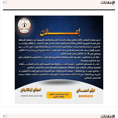
الإعلانات
ويؤكد رويوران أن إيران تتعامل مع المفاوضات من موقع القوة،
وترفض أي إملاءات أمريكية مهما كانت الضغوط، مشيراً إلى أن
طهران لن تتعامل بجدية مع التصريحات المتناقضة الصادرة عن
المسؤولين الأمريكيين، وأن أي تفاهم لن يكون ذا قيمة ما لم يتم
التوافق عليه بشكل رسمي ومباشر بين الطرفين.
وفي ختام مداخلته، يعتبر الدكتور رويوران أن التناقضات داخل
الموقف الأمريكي، سواء في تصريحات ترامب أو وزير الخارجية ماركو
روبيو أو غيرهما من المسؤولين، تعكس حجم الارتباك داخل الإدارة
الأمريكية، في ظل العجز عن حسم الخيارات بين التصعيد العسكري
والبحث عن تسويات تحفظ ماء الوجه بعد الفشل الاستراتيجي
الذي مُنيت به واشنطن وكيان العدو الصهيوني.
“المسيرة”
الإعلانات