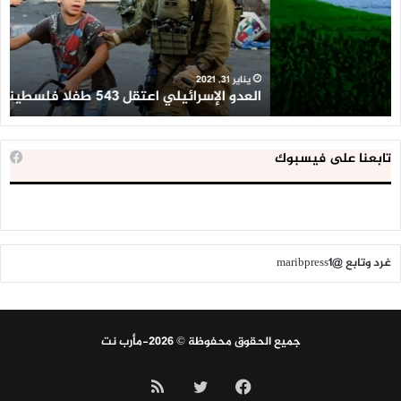
طفلا
‘م
فلسطينيا
كبي
خلال
للإ
2020
ال
ا
يناير 31, 2021
العدو الإسرائيلي اعتقل 543 طفلا فلسطينيا خلال 2020
ا
تابعنا على فيسبوك
غرد وتابع @maribpress1
جميع الحقوق محفوظة © 2026-مأرب نت
فيسبوك
تويتر
ملخص