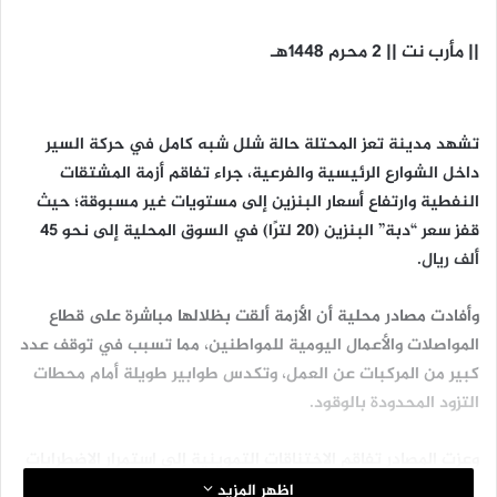
|| مأرب نت || 2 محرم 1448هـ
تشهد مدينة تعز المحتلة حالة شلل شبه كامل في حركة السير
داخل الشوارع الرئيسية والفرعية، جراء تفاقم أزمة المشتقات
النفطية وارتفاع أسعار البنزين إلى مستويات غير مسبوقة؛ حيث
قفز سعر “دبة” البنزين (20 لترًا) في السوق المحلية إلى نحو 45
ألف ريال.
وأفادت مصادر محلية أن الأزمة ألقت بظلالها مباشرة على قطاع
المواصلات والأعمال اليومية للمواطنين، مما تسبب في توقف عدد
كبير من المركبات عن العمل، وتكدس طوابير طويلة أمام محطات
التزود المحدودة بالوقود.
وعزت المصادر تفاقم الاختناقات التموينية إلى استمرار الاضطرابات
في خطوط الإمداد القادمة من منشآت صافر بمحافظة مأرب،
اظهر المزيد