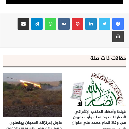
وتصاعد الصعوبات أمام مرور قواطر الوقود والغاز نتيجة التوترات
الأمنية في بعض الطرق، الأمر الذي أحدث نقصًا حادًا في المعروض
لينكدإن
بينتيريست
واتساب
تيلقرام
مشاركة عبر البريد
السلعي داخل المحافظة.
طباعة
وفي ظل هذه الأوضاع المعيشية الصعبة، تتصاعد حالة السخط
الشعبي والاحتجاجات بين المواطنين تجاه حكومة المرتزقة، وسط
مطالبات واسعة واعتصامات تدعو إلى سرعة التدخل لوضع حد
للأزمة، وضمان تدفق المشتقات النفطية بانتظام لتخفيف معاناة
مقالات ذات صلة
السكان اليومية.
قيادة وأعضاء المكتب الإشرافي
لأنصارالله بمحافظة مأرب يعزون
عاجل |مرتزقة العدوان يواصلون
في وفاة الحاج محمد علي علوان
خروقاتهم في نهم ويستهدفون