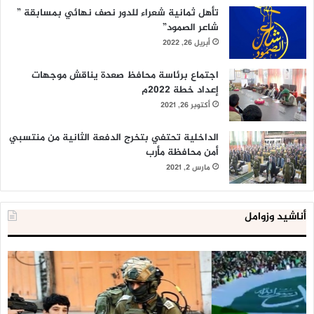
تأهل ثمانية شعراء للدور نصف نهائي بمسابقة ”
شاعر الصمود”
أبريل 26, 2022
اجتماع برئاسة محافظ صعدة يناقش موجهات
إعداد خطة 2022م
أكتوبر 26, 2021
الداخلية تحتفي بتخرج الدفعة الثانية من منتسبي
أمن محافظة مأرب
مارس 2, 2021
أناشيد وزوامل
العدو
الد
الإسرائيلي
ال
اعتقل
تع
543
إح