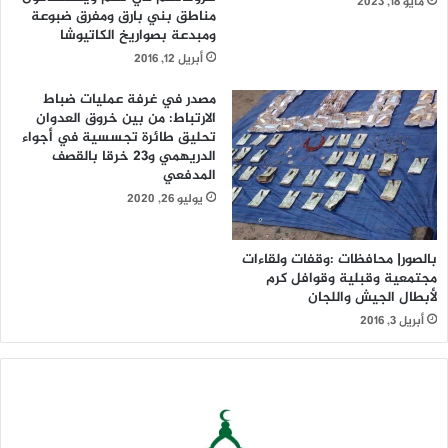
مايو 18, 2023
مناطق بني بارق ومفرق ضبوعة
ومبدعة بصواريخ الكاتيوشا
أبريل 12, 2016
مصدر في غرفة عمليات ضباط
الارتباط: من بين خروق العدوان
تحليق طائرة تجسسية في أجواء
الدريهمي و23 خرقا بالقصف
المدفعي
يوليو 26, 2020
بالصور| محافظات :وقفات ولقاءات
مجتمعية وقبلية وقوافل كرم
لأبطال الجيش واللجان
أبريل 3, 2016