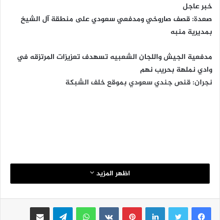
خبر عاجل
صعدة: قصف صاروخي ومدفعي سعودي على منطقة آل الشيخ
بمديرية منبه
مدفعية الجيش واللجان الشعبيه تسهدف تعزيزات المرتزقه في
وادي نملهة بحريب نهم
نجران: قنص جندي سعودي بموقع خلف الشبكة
اظهر المزيد
لينكدإن
بينتيريست
واتساب
تيلقرام
مشاركة عبر البريد