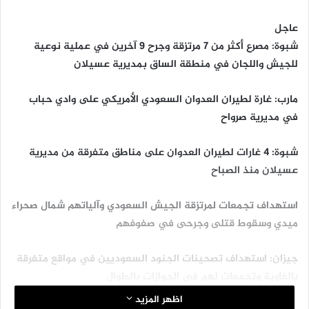
عاجل
شبوة: مصرع أكثر من 7 مرتزقة وجرح 9 آخرين في عملية نوعية
للجيش واللجان في منطقة الساق بمديرية عسيلان
مارب: غارة لطيران العدوان السعودي الأمريكي على وادي حباب
في مديرية صرواح
شبوة: 4 غارات لطيران العدوان على مناطق متفرقة من مديرية
عسيلان منذ الصباح
استهداف تجمعات لمرتزقة الجيش السعودي وآلياتهم شمال صحراء
ميدي وسقوط قتلى وجرحى في صفوفهم
جيزان: استهداف تصحينات الجنود السعوديين في مواقع متفرقة
بالغاوية وتجمعات لهم في الجوازات بالطوال
اظهر المزيد