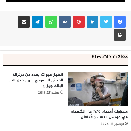
لينكدإن
بينتيريست
واتساب
تيلقرام
مشاركة عبر البريد
طباعة
مقالات ذات صلة
انفجار عبوات بعدد من مرتزقة
الجيش السعودي شرق جبل النار
قبالة جيزان
يونيو 27, 2019
مسؤولة أممية: 70% من الشهداء
في غزة من النساء والأطفال
نوفمبر 13, 2024