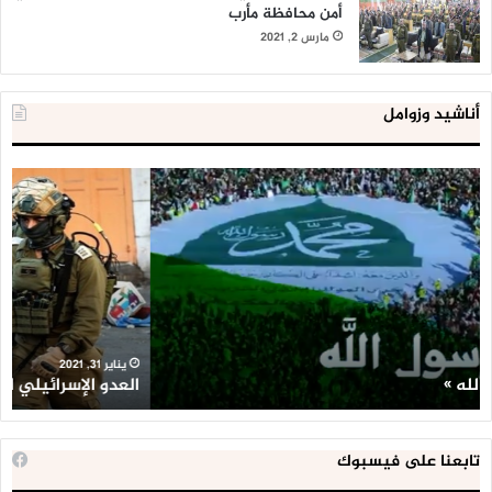
أمن محافظة مأرب
مارس 2, 2021
أناشيد وزوامل
العدو
الد
الإسرائيلي
ال
اعتقل
تع
543
إح
طفلا
‘م
فلسطينيا
كبي
خلال
للإ
2020
ال
ا
يناير 31, 2021
العدو الإسرائيلي اعتقل 543 طفلا فلسطينيا خلال 2020
ا
تابعنا على فيسبوك