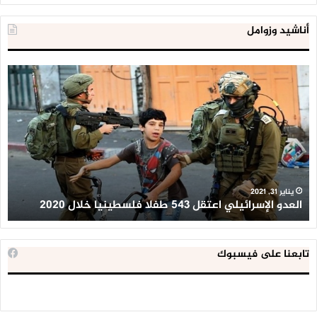
أناشيد وزوامل
العدو
الد
الإسرائيلي
ال
اعتقل
تع
543
إح
طفلا
‘م
فلسطينيا
كبي
خلال
للإ
2020
ال
ا
يناير 31, 2021
العدو الإسرائيلي اعتقل 543 طفلا فلسطينيا خلال 2020
ا
تابعنا على فيسبوك