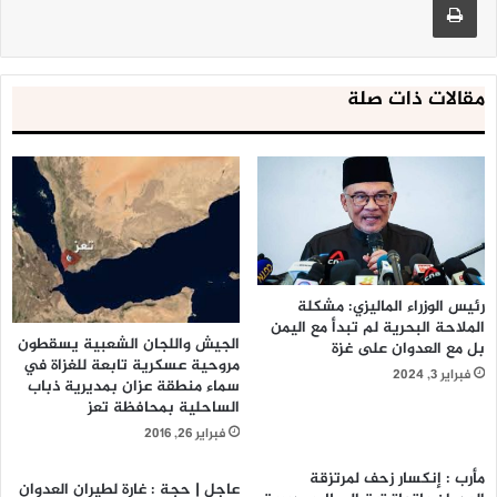
مقالات ذات صلة
رئيس الوزراء الماليزي: مشكلة
الملاحة البحرية لم تبدأ مع اليمن
الجيش واللجان الشعبية يسقطون
بل مع العدوان على غزة
مروحية عسكرية تابعة للغزاة في
فبراير 3, 2024
سماء منطقة عزان بمديرية ذباب
الساحلية بمحافظة تعز
فبراير 26, 2016
مأرب : إنكسار زحف لمرتزقة
عاجل | حجة : غارة لطيران العدوان