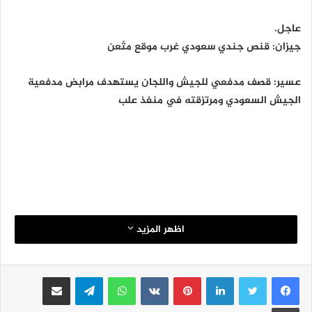
عاجل.
جيزان: قنص جندي سعودي غرب موقع مثعن
عسير: قصف مدفعي للجيش واللجان يستهدف مرابض مدفعية
الجيش السعودي ومرتزقته في منفذ علب
اظهر المزيد
لينكدإن
بينتيريست
واتساب
تيلقرام
مشاركة عبر البريد
طباعة