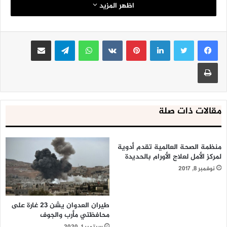
وأضاف:” لقد رفع الشعب الإيراني راية الحرية والمقاومة ضد
اظهر المزيد
الاستكبار العالمي منذ ثورة الإمام الخميني (رض)، ولا يزال يواصل
مسيرته بنفس الروح حتى اليوم”.
لينكدإن
بينتيريست
واتساب
تيلقرام
مشاركة عبر البريد
وأكد أن الشعب الإيراني قد دخل مرحلة جديدة وشرق أوسط جديد
طباعة
باستشهاد قائده العظيم، قائلاً إن هذا الشرق الأوسط ليس ما
تريده أمريكا والصهاينة، بل هو المستقبل الذي ناضل من أجله
الشعب الإيراني والشعوب الإسلامية والحرة ومحور المقاومة.
مقالات ذات صلة
وأشار الحوثي إلى أن الشعب الإيراني انتصر بعد هذه الحرب
العظيمة، كما أقرّ أعداؤه، قائلاً: لقد تكبّدت أمريكا خسائر مالية
منظمة الصحة العالمية تقدم أدوية
فادحة بلغت مئات المليارات من الدولارات في هذه المعركة، فضلاً
لمركز الأمل لعلاج الأورام بالحديدة
عن أنها فقدت هيبتها وقوتها ومكانتها العالمية، وقبلت في نهاية
نوفمبر 8, 2017
المطاف شروط الجمهورية الإسلامية الإيرانية رغماً عنها.
وأوضح رئيس هيئة الأوقاف العامة في الجمهورية اليمنية، أن
طيران العدوان يشن 23 غارة على
محور المقاومة اليوم في اليمن وإيران والعراق ولبنان وفلسطين
محافظتي مأرب والجوف