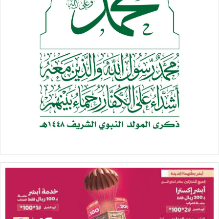
وأضاف:” نحن الشعب اليمني، انتهجنا طريق النضال، ومدرسة
الإمام السيد علي الخامنئي. وكانت له مكانة خاصة في العالم
العربي والإسلامي، وفقدانه فاجعة عظيمة لنا، لكن الأثر البالغ الذي
تركه استشهاده على الشعب الإيراني والأمة العربية والإسلامية
يُظهر أن الله تعالى قد أنعم عليه بنهاية مباركة اقترنت بالشهادة،
أي بنصر عظيم، لقد نصر الإسلام في حياته وبعد استشهاده، ورحل
عنا وقد كرّس حياته كلها لخدمة الإسلام والمسلمين”.