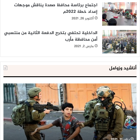
اجتماع برئاسة محافظ صعدة يناقش موجهات
إعداد خطة 2022م
أكتوبر 26, 2021
الداخلية تحتفي بتخرج الدفعة الثانية من منتسبي
أمن محافظة مأرب
مارس 2, 2021
أناشيد وزوامل
العدو
الد
الإسرائيلي
ال
اعتقل
تع
543
إح
طفلا
‘م
فلسطينيا
كبي
خلال
للإ
2020
ال
ا
يناير 31, 2021