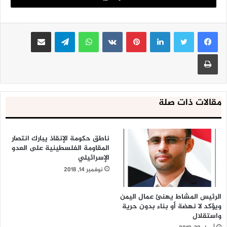
القبلية في ظل غياب تام للأمن.
لينكدإن
بينتيريست
واتساب
تيلقرام
مشاركة عبر البريد
طباعة
مقالات ذات صلة
ناطق حكومة الإنقاذ يبارك انتصار
المقاومة الفلسطينية على العدو
الإسرائيلي
نوفمبر 14, 2018
الرئيس المشاط يهنئ عمال اليمن
ويؤكد لا نهضة أو بناء بدون حرية
واستقلال