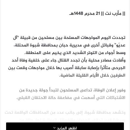
|| مأرب نت || 21 محرم 1448هـ
تجددت اليوم المواجهات المسلحة بين مسلحين من قبيلة “آل
عديّو” وقبائل أخرى في مديرية حبان بمحافظة شبوة المحتلة،
وسط أجواء من التوتر الشديد الذي يخيم على المنطقة.
وأفادت مصادر محلية بأن تجدد القتال جاء على خلفية وفاة أحد
الجرحى متأثراً بإصابة سابقة أُصيب بها خلال مواجهات وقعت بين
الطرفين خلال الأيام القليلة الماضية.
وفور إعلان الوفاة، تداعى المسلحون لتبدأ جولة جديدة من
الاشتباكات التي أسهمت في مضاعفة حالة الاحتقان القبلي.
وتشهد محافظة شبوة، إلى جانب عدد من المحافظات الواقعة تحت
سيطرة قوى تحالف العدوان والفصائل الموالية لها، حالة من
الانفلات الأمني المتواصل، وتصاعداً ملحوظاً في قضايا الثارات
اظهر المزيد