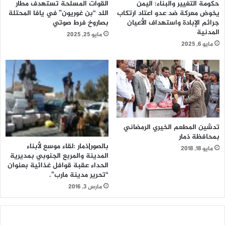
حكومة التغيير والبناء: اليمن
القوات المسلحة تستهدف مطار
يخوض معركة ضد عدو اعتاد ارتكاب
اللد “بن غوريون” في يافا المحتلة
جرائم الإبادة واستهداف الأعيان
بصاروخ فرط صوتي
المدنية
مايو 25, 2025
مايو 6, 2025
تدشين المطعم الخيري الرمضاني
بمحافظة ذمار
بالصور|ذمار :لقاء موسع لأبناء
مايو 18, 2018
المدينة والمربع الجنوبي بمديرية
الحداء عقبة قوافل غذائية بعنوان
“تحرير مدينة مارب”.
مارس 3, 2016