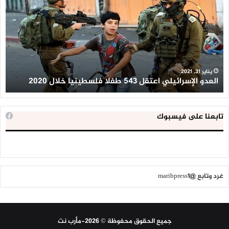
اعتقل
تع
543
إح
طفلا
‘م
فلسطينيا
كبي
خلال
للإ
2020
ال
ا
يناير 31, 2021
العدو الإسرائيلي اعتقل 543 طفلا فلسطينيا خلال 2020
ا
تابعنا على فيسبوك
غرد وتابع @maribpress1
جميع الحقوق محفوظة © 2026-مأرب نت