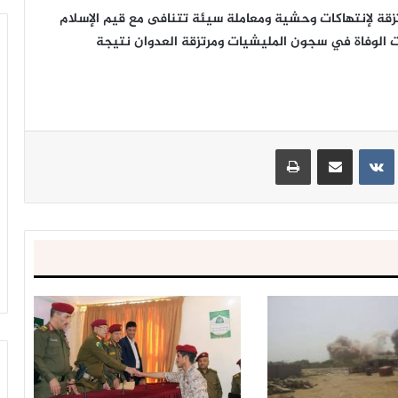
زقة لإنتهاكات وحشية ومعاملة سيئة تتنافى مع قيم الإسلام
 الوفاة في سجون المليشيات ومرتزقة العدوان نتيجة
ينتيريست
مشاركة عبر البريد
طباعة