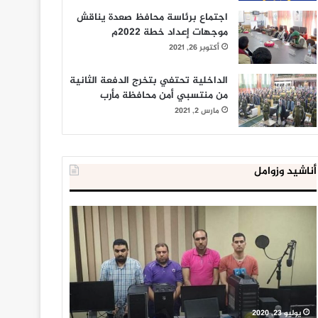
اجتماع برئاسة محافظ صعدة يناقش
موجهات إعداد خطة 2022م
أكتوبر 26, 2021
الداخلية تحتفي بتخرج الدفعة الثانية
من منتسبي أمن محافظة مأرب
مارس 2, 2021
أناشيد وزوامل
الداخلية
شركة
المصرية
النفط
تعلن
تحذر
إحباط
من
‘مخطط
خطورة
كبير’
تخزين
للإخوان
المشتقات
يوليو 23, 2020
يوليو 18, 2020
المسلمين
النفطية