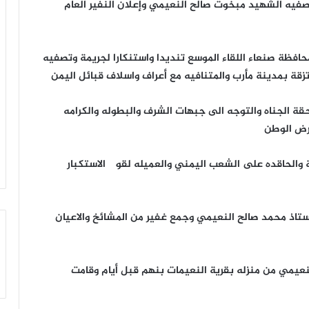
صفيه الشهيد مبخوت صالح النعيمي وإعلان النفير العام
افظة صنعاء اللقاء الموسع تنديدا واستنكارا لجريمة وتصفيه
ة بمدينة مأرب والمتنافيه مع أعراف واسلاف قبائل اليمن
قة الجناه والتوجه الی جبهات الشرف والبطوله والكرامه
أرض الوطن
 والحاقده علی الشعب اليمني والعميله لقوی الاستكبار
ستاذ محمد صالح النعيمي وجمع غفير من المشائخ والاعيان
نعيمي من منزله بقرية النعيمات بنهم قبل أيام وقامت