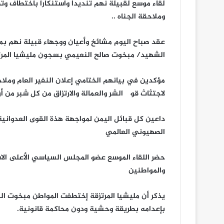
لقاء موسع لقبيلة نهم تنديدا واستنكارا باختطاف وت
وملاحقة الجناه ..
عقد صباح اليوم مشائخ وأعيان ووجهاء قبيلة نهم بمح
الشهيد/ مبخوت صالح النعيمي بسجون مليشيا المرتزق
مؤكدين في بيانهم الختامي إعلان النفير العام وملاح
لاجتثاث قوی الشر والعمالة والارتزاق من كل شبر من 
داعين كل قبائل اليمن لمواجهة هذة القوى العدوانية
الصهيوني العالمي
حضر اللقاء الموسع عضو المجلس السياسي الأعلى الا
والمواطنين
يذكر أن مليشيا المرتزقة إختطفت المواطن مبخوت ال
بإعدامه بطريقة وحشية ودون محاكمة قانونية.