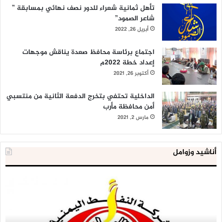
تأهل ثمانية شعراء للدور نصف نهائي بمسابقة ”
شاعر الصمود”
أبريل 26, 2022
اجتماع برئاسة محافظ صعدة يناقش موجهات
إعداد خطة 2022م
أكتوبر 26, 2021
الداخلية تحتفي بتخرج الدفعة الثانية من منتسبي
أمن محافظة مأرب
مارس 2, 2021
أناشيد وزوامل
شركة
الع
النفط
ال
تحذر
يع
من
لإق