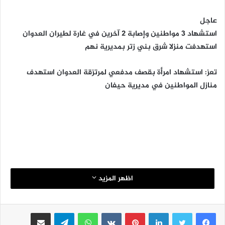
عاجل
استشهاد 3 مواطنين وإصابة 2 آخرين في غارة لطيران العدوان
استهدفت منزلا شرق بني زتر بمديرية نهم
تعز: استشهاد امرأة بقصف مدفعي لمرتزقة العدوان استهدف
منازل المواطنين في مديرية حيفان
اظهر المزيد
لينكدإن
بينتيريست
واتساب
تيلقرام
مشاركة عبر البريد