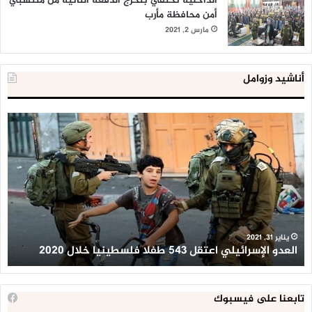
الداخلية تحتفي بتخرج الدفعة الثانية من منتسبي
أمن محافظة مأرب
مارس 2, 2021
أناشيد وزوامل
العدو
الد
الإسرائيلي
ال
اعتقل
تع
543
إح
طفلا
‘م
فلسطينيا
كبي
خلال
للإ
2020
ال
ا
يناير 31, 2021
العدو الإسرائيلي اعتقل 543 طفلا فلسطينيا خلال 2020
ا
تابعنا على فيسبوك