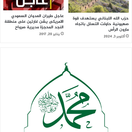
عاجل طيران العدوان السعودي
حزب الله اللبناني يستهدف قوة
الامريكى يشن غارتين على منطقة
صهيونية حاولت التسلل باتجاه
النجد المحجزة مديرية صرواح
مارون الرأس
يناير 20, 2017
أكتوبر 3, 2024